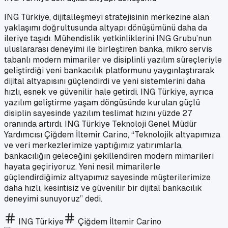
ING Türkiye, dijitalleşmeyi stratejisinin merkezine alan
yaklaşımı doğrultusunda altyapı dönüşümünü daha da
ileriye taşıdı. Mühendislik yetkinliklerini ING Grubu’nun
uluslararası deneyimi ile birleştiren banka, mikro servis
tabanlı modern mimariler ve disiplinli yazılım süreçleriyle
geliştirdiği yeni bankacılık platformunu yaygınlaştırarak
dijital altyapısını güçlendirdi ve yeni sistemlerini daha
hızlı, esnek ve güvenilir hale getirdi. ING Türkiye, ayrıca
yazılım geliştirme yaşam döngüsünde kurulan güçlü
disiplin sayesinde yazılım teslimat hızını yüzde 27
oranında artırdı. ING Türkiye Teknoloji Genel Müdür
Yardımcısı Çiğdem İltemir Carino, “Teknolojik altyapımıza
ve veri merkezlerimize yaptığımız yatırımlarla,
bankacılığın geleceğini şekillendiren modern mimarileri
hayata geçiriyoruz. Yeni nesil mimarilerle
güçlendirdiğimiz altyapımız sayesinde müşterilerimize
daha hızlı, kesintisiz ve güvenilir bir dijital bankacılık
deneyimi sunuyoruz” dedi.
ING Türkiye
Çiğdem İltemir Carino