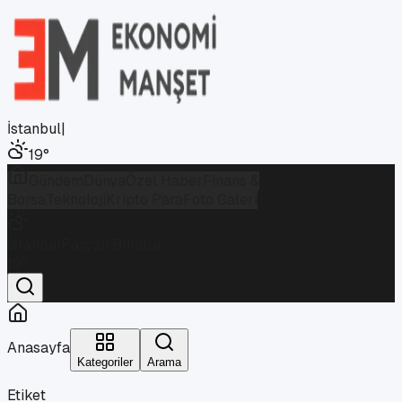
İstanbul
|
19
°
Gündem
Dünya
Özel Haber
Finans &
Borsa
Teknoloji
Kripto Para
Foto Galeri
İstanbul
Parçalı Bulutlu
19
°
Anasayfa
Kategoriler
Arama
Etiket