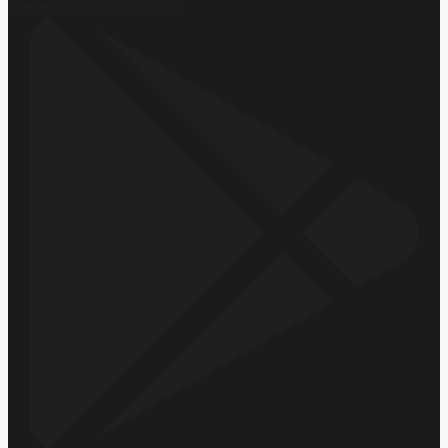
Hemen İndirin
App Store