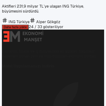
Aktifleri 231,9 milyar TL’ye ulaşan ING Türkiye,
büyümesini sürdürdü.
ING Türkiye
Alper Gökgöz
24
/
33
gösteriliyor
Daha fazla yükle
Ekonomi, finans ve iş dünyasında en güncel, bağımsız
haberleri sunan yeni ve hızlı büyüyen ekonomi portalı.
Mobil Uygulamamızı İndirin