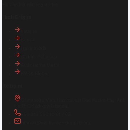
Hemen İndirin
Google Play
Hızlı Erişim
İletişim
Künye
Hakkımızda
Gizlilik Politikası
Aydınlatma Metni
KVKK Metni
İletişim
Osmanağa Mah. Hasırcıbaşı Cad.
Hasırcıbaşı Apt.
No:15/3
Kadıköy/İstanbul
+90 216 550 10 61 / 62
bbekar@akilliyasamdergisi.com