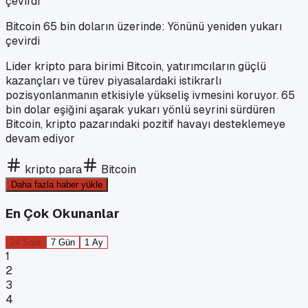
Bitcoin 65 bin doların üzerinde: Yönünü yeniden yukarı
çevirdi
Lider kripto para birimi Bitcoin, yatırımcıların güçlü
kazançları ve türev piyasalardaki istikrarlı
pozisyonlanmanın etkisiyle yükseliş ivmesini koruyor. 65
bin dolar eşiğini aşarak yukarı yönlü seyrini sürdüren
Bitcoin, kripto pazarındaki pozitif havayı desteklemeye
devam ediyor
kripto para
Bitcoin
Daha fazla haber yükle
En Çok Okunanlar
24 Saat
7 Gün
1 Ay
1
2
3
4