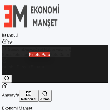
İstanbul
|
19
°
Gündem
Dünya
Özel Haber
Finans &
Borsa
Teknoloji
Kripto Para
Foto Galeri
İstanbul
Parçalı Bulutlu
19
°
Anasayfa
Kategoriler
Arama
Ekonomi Manşet