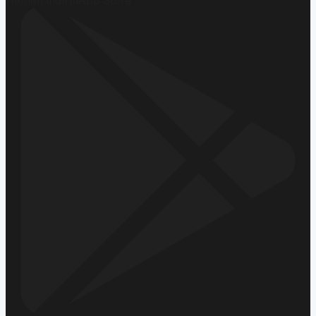
Hemen İndirin
App Store