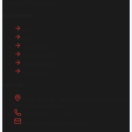
Hemen İndirin
Google Play
Hızlı Erişim
İletişim
Künye
Hakkımızda
Gizlilik Politikası
Aydınlatma Metni
KVKK Metni
İletişim
Osmanağa Mah. Hasırcıbaşı Cad.
Hasırcıbaşı Apt.
No:15/3
Kadıköy/İstanbul
+90 216 550 10 61 / 62
bbekar@akilliyasamdergisi.com