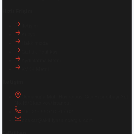
Hızlı Erişim
İletişim
Künye
Hakkımızda
Gizlilik Politikası
Aydınlatma Metni
KVKK Metni
İletişim
Osmanağa Mah. Hasırcıbaşı Cad.
Hasırcıbaşı Apt.
No:15/3
Kadıköy/İstanbul
+90 216 550 10 61 / 62
bbekar@akilliyasamdergisi.com
E-Bülten