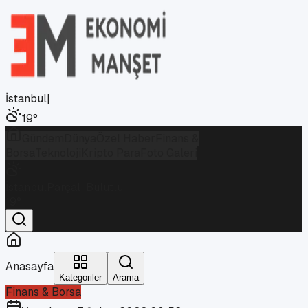
İstanbul
|
19
°
Gündem
Dünya
Özel Haber
Finans &
Borsa
Teknoloji
Kripto Para
Foto Galeri
İstanbul
Parçalı Bulutlu
19
°
Anasayfa
Kategoriler
Arama
Finans & Borsa