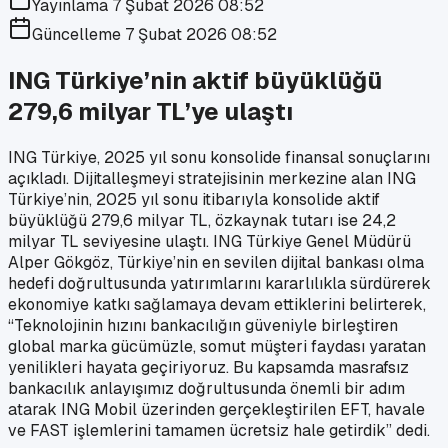
Yayınlama
7 Şubat 2026 08:52
Güncelleme
7 Şubat 2026 08:52
ING Türkiye’nin aktif büyüklüğü
279,6 milyar TL’ye ulaştı
ING Türkiye, 2025 yıl sonu konsolide finansal sonuçlarını
açıkladı. Dijitalleşmeyi stratejisinin merkezine alan ING
Türkiye’nin, 2025 yıl sonu itibarıyla konsolide aktif
büyüklüğü 279,6 milyar TL, özkaynak tutarı ise 24,2
milyar TL seviyesine ulaştı. ING Türkiye Genel Müdürü
Alper Gökgöz, Türkiye’nin en sevilen dijital bankası olma
hedefi doğrultusunda yatırımlarını kararlılıkla sürdürerek
ekonomiye katkı sağlamaya devam ettiklerini belirterek,
“Teknolojinin hızını bankacılığın güveniyle birleştiren
global marka gücümüzle, somut müşteri faydası yaratan
yenilikleri hayata geçiriyoruz. Bu kapsamda masrafsız
bankacılık anlayışımız doğrultusunda önemli bir adım
atarak ING Mobil üzerinden gerçekleştirilen EFT, havale
ve FAST işlemlerini tamamen ücretsiz hale getirdik” dedi.