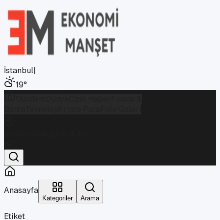
İstanbul
|
19
°
Gündem
Dünya
Özel Haber
Finans &
Borsa
Teknoloji
Kripto Para
Foto Galeri
İstanbul
Parçalı Bulutlu
19
°
Anasayfa
Kategoriler
Arama
Etiket