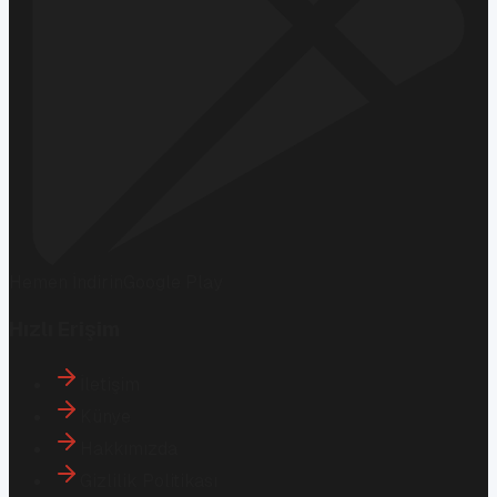
Hemen İndirin
Google Play
Hızlı Erişim
İletişim
Künye
Hakkımızda
Gizlilik Politikası