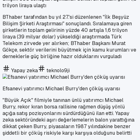
trilyon liraya ulaştı
BThaber tarafından bu yıl 27.'si düzenlenen "İlk Beşyüz
Bilişim Şirketi Araştırması" sonuçlandı. Sıralamaya giren
şirketlerin toplam gelirinin yüzde 40 artışla 1,6 trilyon
liraya (39 milyar dolar) yükseldiği araştırmada Türk
Telekom zirvede yer alırken; BThaber Başkanı Murat
Gökçe, sektör verilerini büyütmek için kamu kurumları ve
derneklerle güç birliğine hazır olduklarını vurguladı
Yapay zeka
teknolo9ji
Efsanevi yatırımcı Michael Burry'den çöküş uyarısı
"Büyük Açık" filmiyle tanınan ünlü yatırımcı Michael
Burry, rekor kıran borsa rallisine rağmen düşüş yönlü
açığa satış pozisyonlarını sürdürdüğünü ilan etti. Yapay
zeka sektöründeki aşırı değerlemelerin balon yarattığına
dikkat çeken Burry, piyasaların 1987 yılındakine benzer
şiddetli bir çöküş riskiyle karşı karşıya olduğunu belirtti