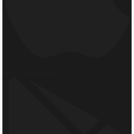
Hemen İndirin
App Store