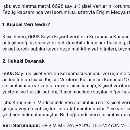
İşbu aydınlatma metni, 6698 sayılı Kişisel Verilerin Koru
Tebliğ kapsamında veri sorumlusu sıfatıyla Erişim Medya ta
1. Kişisel Veri Nedir?
Kişisel veri, 6698 Sayılı Kişisel Verilerin Korunması Kanunun
anlaşılacağı üzere sizleri belirlenebilir kılan her türlü bilgi
cinsel tercih, sabıka kaydı, ceza mahkûmiyet bilgileri, biyomet
2. Hukuki Dayanak
6698 Sayılı Kişisel Verilen Korunması Kanunu, veri işleme 
addedilen bu husus Kişisel Verilerin Korunması Kanunun 10. Ma
sorumlusunun ve varsa temsilcisinin kimliği, Kişisel verileri
yöntemi ve hukuki sebebi, 11 inci maddede sayılan diğer hak
İşbu Kanunun 3. Maddesinde veri sorumlusu da “Kişisel veril
gerçek veya tüzel kişiler” olarak tanımlanmıştır. Yine veri 
şeklinde hükmolunmuştur. Bu bağlamda veri sorumlusu, interne
Veri Sorumlusu:
ERİŞİM MEDYA RADYO TELEVİZYON VE DE