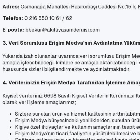
Adres:
Osmanağa Mahallesi Hasırcıbaşı Caddesi No:15 İç K
Telefon:
0 216 550 10 61 / 62
E-posta:
bbekar@akilliyasamdergisi.com
3. Veri Sorumlusu Erişim Medya’nın Aydınlatma Yükü
Yukarıda izah olunanlar uyarınca veri sorumlusu Erişim Medy
amaçla işlenebileceği, kimlere ne amaçla aktarılabileceği, 
hususunda sizleri bilgilendirmekte ve aydınlatmaktadır.
4. Verilerinizin Erişim Medya Tarafından İşlenme Amaç
Kişisel verileriniz 6698 Sayılı Kişisel Verilerin Korunması
olarak veri işleme amaçlarımız;
Sizlere sunulan ürün ve hizmet kalitesinin arttırılabilm
Erişim Medya bünyesindeki yeniliklerden, sunulan ürün
Kişiye özel ihtiyaçlar ve kullanım amaçlarının tespit
Erişim Medya’nın ticari faaliyetin yürütülebilmesi ve 