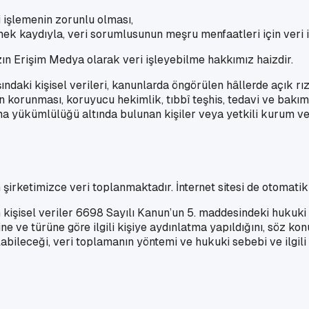
i işlemenin zorunlu olması,
emek kaydıyla, veri sorumlusunun meşru menfaatleri için veri 
ın Erişim Medya olarak veri işleyebilme hakkımız haizdir.
dışındaki kişisel verileri, kanunlarda öngörülen hâllerde açık 
ın korunması, koruyucu hekimlik, tıbbî teşhis, tedavi ve bakım
 yükümlülüğü altında bulunan kişiler veya yetkili kurum ve k
irketimizce veri toplanmaktadır. İnternet sitesi de otomatik y
 kişisel veriler 6698 Sayılı Kanun’un 5. maddesindeki hukuki
ine ve türüne göre ilgili kişiye aydınlatma yapıldığını, söz k
labileceği, veri toplamanın yöntemi ve hukuki sebebi ve ilgili