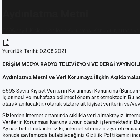
Aydınlatma Metni
6698 sayılı Kişisel Verilerin Korunması Kanunu uyarınca ver
Yürürlük Tarihi: 02.08.2021
ERİŞİM MEDYA RADYO TELEVİZYON VE DERGİ YAYINCILI
Aydınlatma Metni ve Veri Korumaya İlişkin Açıklamala
6698 Sayılı Kişisel Verilerin Korunması Kanunu’na (Bundan so
işlenmesi ve muhafaza edilmesi önem arz etmektedir. Bu
olarak anılacaktır.) olarak sizlere ait kişisel verilerin ve
Sizlerden internet ortamında sıklıkla veri almaktayız. İnterne
Verilerin Korunması Kanuna uygun olarak işlenmektedir. Bu 
Ayrıca belirtmek isteriz ki; internet sitemizin ziyareti esnas
konuda sayfamızda bulabileceğiniz Gizlilik Politikamızı ince