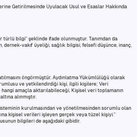
Yerine Getirilmesinde Uyulacak Usul ve Esaslar Hakkında
er türlü bilgi” şeklinde ifade olunmuştur. Tanımdan da
, dernek-vakıf üyeliği, sağlık bilgisi, felsefi düşünce, inanç,
nlatılmasını öngörmüştür. Aydınlatma Yükümlülüğü olarak
usu ve yetkilendirdiği kişi, ilgili kişilere; Veri
e hangi amaçla aktarılabileceği, Kişisel veri toplamanın
ltına alınmıştır.
t sisteminin kurulmasından ve yönetilmesinden sorumlu olan
a kişisel verileri işleyen gerçek veya tüzel kişiyi.”
unun bilgileri de aşağıdaki gibidir.