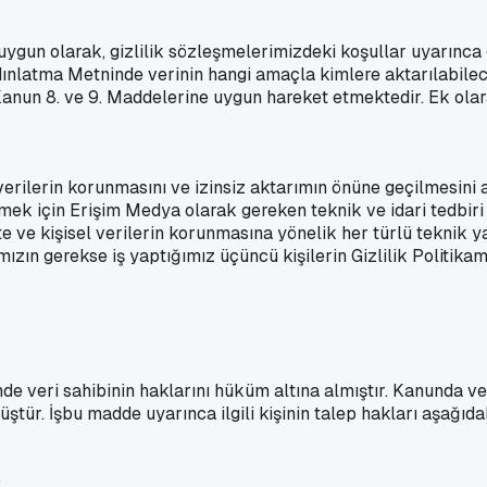
 uygun olarak, gizlilik sözleşmelerimizdeki koşullar uyarınca
ydınlatma Metninde verinin hangi amaçla kimlere aktarılabilec
nun 8. ve 9. Maddelerine uygun hareket etmektedir. Ek olarak
 verilerin korunmasını ve izinsiz aktarımın önüne geçilmesin
mek için Erişim Medya olarak gereken teknik ve idari tedbiri 
te ve kişisel verilerin korunmasına yönelik her türlü tekni
mızın gerekse iş yaptığımız üçüncü kişilerin Gizlilik Politik
 veri sahibinin haklarını hüküm altına almıştır. Kanunda veri s
tür. İşbu madde uyarınca ilgili kişinin talep hakları aşağıdak
,