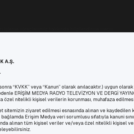
i işleme süreçlerimiz hakkında bilgilendirme metni.
K A.Ş.
r
nra “KVKK” veya “Kanun” olarak anılacaktır.) uygun olarak kişi
 nedenle ERİŞİM MEDYA RADYO TELEVİZYON VE DERGİ YAYINCI
/veya özel nitelikli kişisel verilerin korunması, muhafaza edi
t sitemizin ziyaret edilmesi esnasında alınan ve kaydedilen kiş
bağlamda Erişim Medya veri sorumlusu sıfatıyla kanuni sınır
ında alınan tüm kişisel veriler ve/veya özel nitelikli kişisel 
leyebilirsiniz.