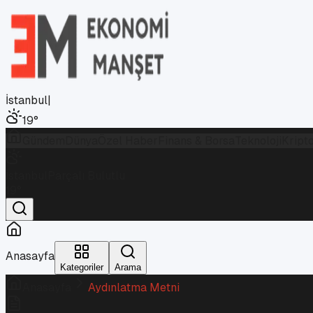
İstanbul
|
19
°
Gündem
Dünya
Özel Haber
Finans & Borsa
Teknoloji
Kript
İstanbul
Parçalı Bulutlu
19
°
Anasayfa
Kategoriler
Arama
Anasayfa
Aydınlatma Metni