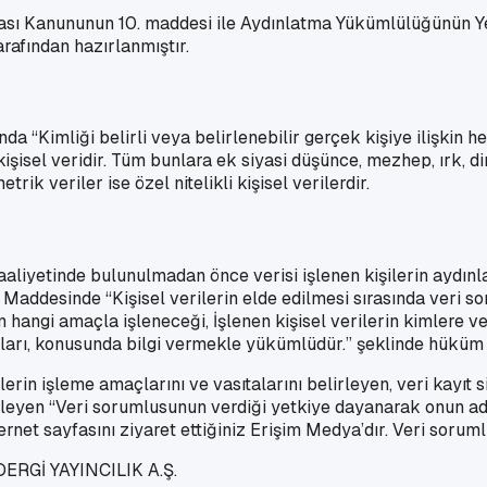
nması Kanununun 10. maddesi ile Aydınlatma Yükümlülüğünün 
rafından hazırlanmıştır.
da “Kimliği belirli veya belirlenebilir gerçek kişiye ilişkin h
 kişisel veridir. Tüm bunlara ek siyasi düşünce, mezhep, ırk, din
rik veriler ise özel nitelikli kişisel verilerdir.
faaliyetinde bulunulmadan önce verisi işlenen kişilerin aydı
ddesinde “Kişisel verilerin elde edilmesi sırasında veri soruml
n hangi amaçla işleneceği, İşlenen kişisel verilerin kimlere v
ları, konusunda bilgi vermekle yükümlüdür.” şeklinde hüküm a
erin işleme amaçlarını ve vasıtalarını belirleyen, veri kayı
işleyen “Veri sorumlusunun verdiği yetkiye dayanarak onun adın
t sayfasını ziyaret ettiğiniz Erişim Medya’dır. Veri sorumlus
RGİ YAYINCILIK A.Ş.