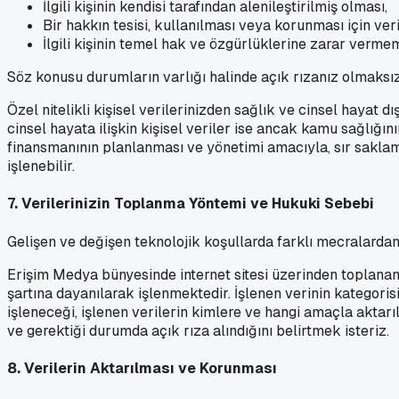
İlgili kişinin kendisi tarafından alenileştirilmiş olması,
Bir hakkın tesisi, kullanılması veya korunması için ver
İlgili kişinin temel hak ve özgürlüklerine zarar verm
Söz konusu durumların varlığı halinde açık rızanız olmaksız
Özel nitelikli kişisel verilerinizden sağlık ve cinsel hayat 
cinsel hayata ilişkin kişisel veriler ise ancak kamu sağlığın
finansmanının planlanması ve yönetimi amacıyla, sır saklama
işlenebilir.
7. Verilerinizin Toplanma Yöntemi ve Hukuki Sebebi
Gelişen ve değişen teknolojik koşullarda farklı mecralardan ş
Erişim Medya bünyesinde internet sitesi üzerinden toplanan
şartına dayanılarak işlenmektedir. İşlenen verinin kategoris
işleneceği, işlenen verilerin kimlere ve hangi amaçla aktarı
ve gerektiği durumda açık rıza alındığını belirtmek isteriz.
8. Verilerin Aktarılması ve Korunması