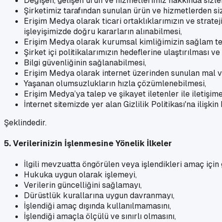
Değişen, gelişen ürün ve hizmetlerimiz hakkında sizle
Şirketimiz tarafından sunulan ürün ve hizmetlerden siz
Erişim Medya olarak ticari ortaklıklarımızın ve strateji
işleyişimizde doğru kararların alınabilmesi,
Erişim Medya olarak kurumsal kimliğimizin sağlam tem
Şirket içi politikalarımızın hedeflerine ulaştırılması v
Bilgi güvenliğinin sağlanabilmesi,
Erişim Medya olarak internet üzerinden sunulan mal ve 
Yaşanan olumsuzlukların hızla çözümlenebilmesi,
Erişim Medya’ya talep ve şikayet iletenler ile iletişim
İnternet sitemizde yer alan Gizlilik Politikası'na iliş
Şeklindedir.
5. Verilerinizin İşlenmesine Yönelik İlkeler
İlgili mevzuatta öngörülen veya işlendikleri amaç için
Hukuka uygun olarak işlemeyi,
Verilerin güncelliğini sağlamayı,
Dürüstlük kurallarına uygun davranmayı,
İşlendiği amaç dışında kullanılmamasını,
İşlendiği amaçla ölçülü ve sınırlı olmasını,