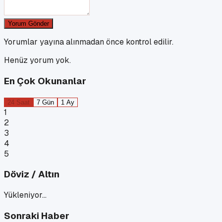
Yorum Gönder
Yorumlar yayına alınmadan önce kontrol edilir.
Henüz yorum yok.
En Çok Okunanlar
24 Saat
7 Gün
1 Ay
1
2
3
4
5
Döviz / Altın
Yükleniyor…
Sonraki Haber