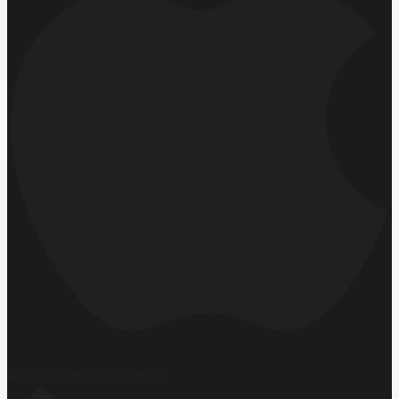
Hemen İndirin
App Store