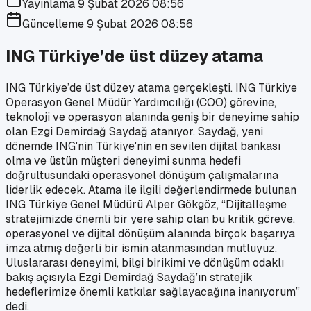
Yayınlama
9 Şubat 2026 08:56
Güncelleme
9 Şubat 2026 08:56
ING Türkiye’de üst düzey atama
ING Türkiye’de üst düzey atama gerçekleşti. ING Türkiye
Operasyon Genel Müdür Yardımcılığı (COO) görevine,
teknoloji ve operasyon alanında geniş bir deneyime sahip
olan Ezgi Demirdağ Saydağ atanıyor. Saydağ, yeni
dönemde ING'nin Türkiye'nin en sevilen dijital bankası
olma ve üstün müşteri deneyimi sunma hedefi
doğrultusundaki operasyonel dönüşüm çalışmalarına
liderlik edecek. Atama ile ilgili değerlendirmede bulunan
ING Türkiye Genel Müdürü Alper Gökgöz, “Dijitalleşme
stratejimizde önemli bir yere sahip olan bu kritik göreve,
operasyonel ve dijital dönüşüm alanında birçok başarıya
imza atmış değerli bir ismin atanmasından mutluyuz.
Uluslararası deneyimi, bilgi birikimi ve dönüşüm odaklı
bakış açısıyla Ezgi Demirdağ Saydağ’ın stratejik
hedeflerimize önemli katkılar sağlayacağına inanıyorum”
dedi.