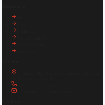
Hızlı Erişim
İletişim
Künye
Hakkımızda
Gizlilik Politikası
Aydınlatma Metni
KVKK Metni
İletişim
Osmanağa Mah. Hasırcıbaşı Cad.
Hasırcıbaşı Apt.
No:15/3
Kadıköy/İstanbul
+90 216 550 10 61 / 62
bbekar@akilliyasamdergisi.com
E-Bülten