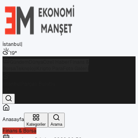
İstanbul
|
19
°
Gündem
Dünya
Özel Haber
Finans &
Borsa
Teknoloji
Kripto Para
Foto Galeri
İstanbul
Parçalı Bulutlu
19
°
Anasayfa
Kategoriler
Arama
Finans & Borsa