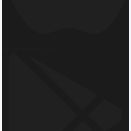
Hemen İndirin
App Store