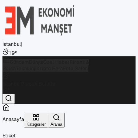
İstanbul
|
19
°
Gündem
Dünya
Özel Haber
Finans &
Borsa
Teknoloji
Kripto Para
Foto Galeri
İstanbul
Parçalı Bulutlu
19
°
Anasayfa
Kategoriler
Arama
Etiket