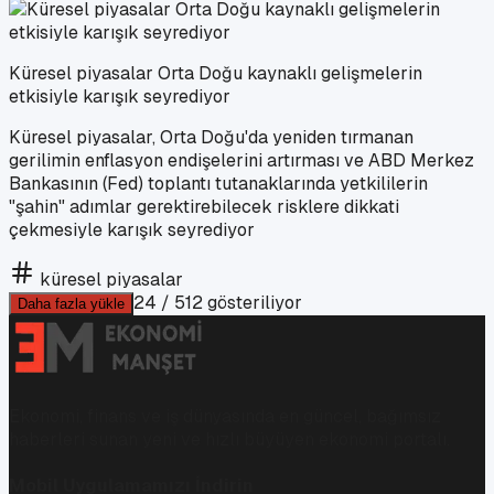
Küresel piyasalar Orta Doğu kaynaklı gelişmelerin
etkisiyle karışık seyrediyor
Küresel piyasalar, Orta Doğu'da yeniden tırmanan
gerilimin enflasyon endişelerini artırması ve ABD Merkez
Bankasının (Fed) toplantı tutanaklarında yetkililerin
"şahin" adımlar gerektirebilecek risklere dikkati
çekmesiyle karışık seyrediyor
küresel piyasalar
24
/
512
gösteriliyor
Daha fazla yükle
Ekonomi, finans ve iş dünyasında en güncel, bağımsız
haberleri sunan yeni ve hızlı büyüyen ekonomi portalı.
Mobil Uygulamamızı İndirin