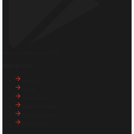
Hemen İndirin
Google Play
Hızlı Erişim
İletişim
Künye
Hakkımızda
Gizlilik Politikası
Aydınlatma Metni
KVKK Metni