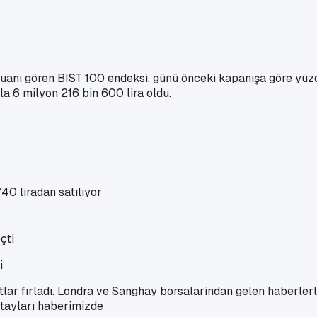
puanı gören BIST 100 endeksi, günü önceki kapanışa göre yü
şla 6 milyon 216 bin 600 lira oldu.
40 liradan satılıyor
i
lar fırladı. Londra ve Sanghay borsalarindan gelen haberlerle
etayları haberimizde