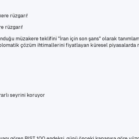
e rüzgarı!
duğu müzakere teklifini "İran için son şans" olarak tanımlam
iplomatik çözüm ihtimallerini fiyatlayan küresel piyasalarda ri
rarlı seyrini koruyor
 puanı gören BIST 100 endeksi, günü önceki kapanışa göre y