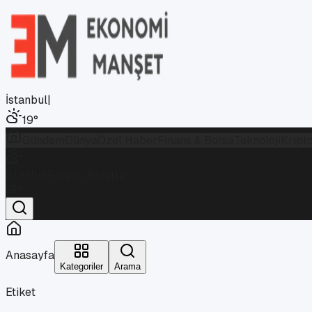
İstanbul
|
19
°
Gündem
Dünya
Özel Haber
Finans & Borsa
Teknoloji
Kript
İstanbul
Parçalı Bulutlu
19
°
Anasayfa
Kategoriler
Arama
Etiket