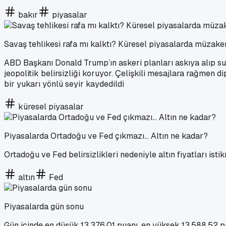
bakır
piyasalar
Savaş tehlikesi rafa mı kalktı? Küresel piyasalarda müzaker
ABD Başkanı Donald Trump’ın askeri planları askıya alıp sun
jeopolitik belirsizliği koruyor. Çelişkili mesajlara rağmen d
bir yukarı yönlü seyir kaydedildi
küresel piyasalar
Piyasalarda Ortadoğu ve Fed çıkmazı… Altın ne kadar?
Ortadoğu ve Fed belirsizlikleri nedeniyle altın fiyatları istik
altın
Fed
Piyasalarda gün sonu
Gün içinde en düşük 13.376,01 puanı, en yüksek 13.588,52