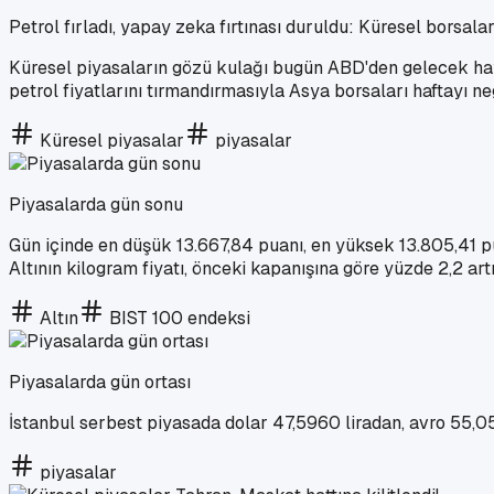
Petrol fırladı, yapay zeka fırtınası duruldu: Küresel borsala
Küresel piyasaların gözü kulağı bugün ABD'den gelecek hayat
petrol fiyatlarını tırmandırmasıyla Asya borsaları haftayı n
Küresel piyasalar
piyasalar
Piyasalarda gün sonu
Gün içinde en düşük 13.667,84 puanı, en yüksek 13.805,41 
Altının kilogram fiyatı, önceki kapanışına göre yüzde 2,2 art
Altın
BIST 100 endeksi
Piyasalarda gün ortası
İstanbul serbest piyasada dolar 47,5960 liradan, avro 55,05
piyasalar