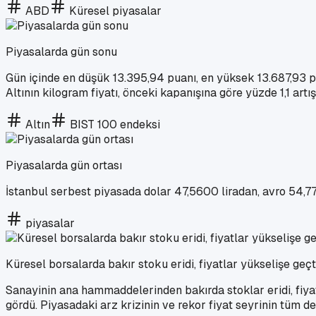
ABD
Küresel piyasalar
Piyasalarda gün sonu
Gün içinde en düşük 13.395,94 puanı, en yüksek 13.687,93 
Altının kilogram fiyatı, önceki kapanışına göre yüzde 1,1 artı
Altın
BIST 100 endeksi
Piyasalarda gün ortası
İstanbul serbest piyasada dolar 47,5600 liradan, avro 54,77
piyasalar
Küresel borsalarda bakır stoku eridi, fiyatlar yükselişe geçt
Sanayinin ana hammaddelerinden bakırda stoklar eridi, fiyat
gördü. Piyasadaki arz krizinin ve rekor fiyat seyrinin tüm d