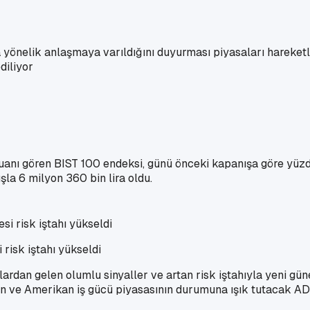
 yönelik anlaşmaya varıldığını duyurması piyasaları hareketl
diliyor
puanı gören BIST 100 endeksi, günü önceki kapanışa göre yüz
şla 6 milyon 360 bin lira oldu.
risk iştahı yükseldi
ardan gelen olumlu sinyaller ve artan risk iştahıyla yeni güne
an ve Amerikan iş gücü piyasasının durumuna ışık tutacak ADP 