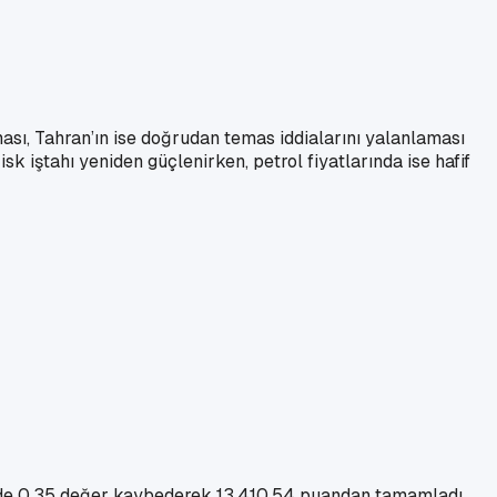
ası, Tahran’ın ise doğrudan temas iddialarını yalanlaması
sk iştahı yeniden güçlenirken, petrol fiyatlarında ise hafif
üzde 0,35 değer kaybederek 13.410,54 puandan tamamladı.