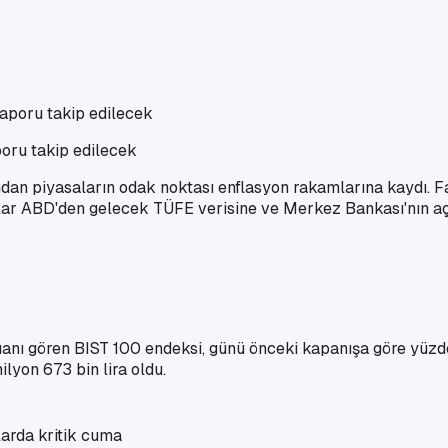
poru takip edilecek
ndan piyasaların odak noktası enflasyon rakamlarına kaydı. Fai
cılar ABD'den gelecek TÜFE verisine ve Merkez Bankası'nın aç
puanı gören BIST 100 endeksi, günü önceki kapanışa göre yü
ilyon 673 bin lira oldu.