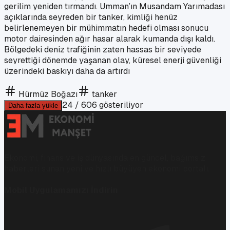
gerilim yeniden tırmandı. Umman’ın Musandam Yarımadası
açıklarında seyreden bir tanker, kimliği henüz
belirlenemeyen bir mühimmatın hedefi olması sonucu
motor dairesinden ağır hasar alarak kumanda dışı kaldı.
Bölgedeki deniz trafiğinin zaten hassas bir seviyede
seyrettiği dönemde yaşanan olay, küresel enerji güvenliği
üzerindeki baskıyı daha da artırdı
Hürmüz Boğazı
tanker
24
/
606
gösteriliyor
Daha fazla yükle
Ekonomi, finans ve iş dünyasında en güncel, bağımsız
haberleri sunan yeni ve hızlı büyüyen ekonomi portalı.
Mobil Uygulamamızı İndirin