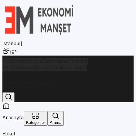
İstanbul
|
19
°
Gündem
Dünya
Özel Haber
Finans &
Borsa
Teknoloji
Kripto Para
Foto Galeri
İstanbul
Parçalı Bulutlu
19
°
Anasayfa
Kategoriler
Arama
Etiket