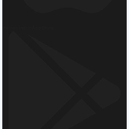
Hemen İndirin
App Store