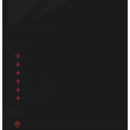
Hemen İndirin
Google Play
Hızlı Erişim
İletişim
Künye
Hakkımızda
Gizlilik Politikası
Aydınlatma Metni
KVKK Metni
İletişim
Osmanağa Mah. Hasırcıbaşı Cad.
Hasırcıbaşı Apt.