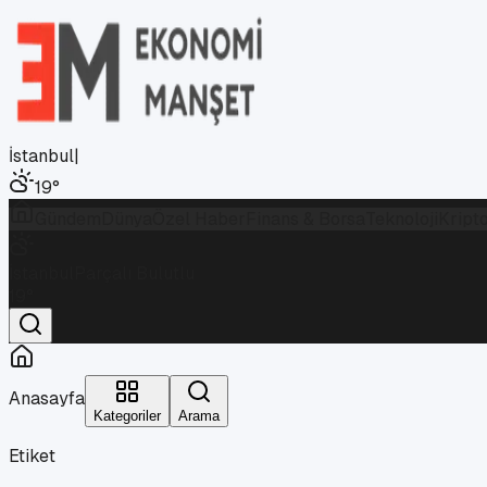
İstanbul
|
19
°
Gündem
Dünya
Özel Haber
Finans & Borsa
Teknoloji
Kript
İstanbul
Parçalı Bulutlu
19
°
Anasayfa
Kategoriler
Arama
Etiket