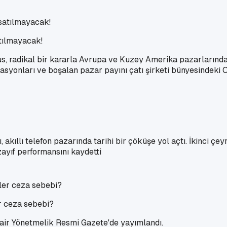
atılmayacak!
lus, radikal bir kararla Avrupa ve Kuzey Amerika pazarlarınd
rasyonları ve boşalan pazar payını çatı şirketi bünyesindek
ı, akıllı telefon pazarında tarihi bir çöküşe yol açtı. İkinci çe
zayıf performansını kaydetti
er ceza sebebi?
Dair Yönetmelik Resmi Gazete'de yayımlandı.