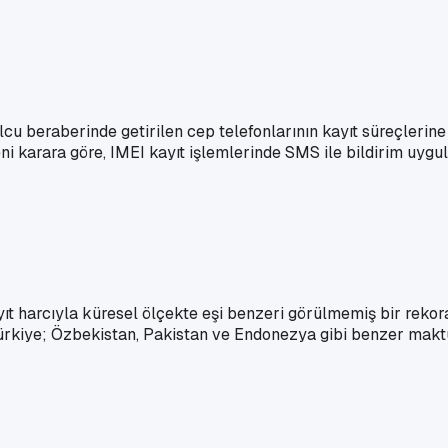
olcu beraberinde getirilen cep telefonlarının kayıt süreçlerine
ni karara göre, IMEI kayıt işlemlerinde SMS ile bildirim uyg
yıt harcıyla küresel ölçekte eşi benzeri görülmemiş bir rekora 
 Türkiye; Özbekistan, Pakistan ve Endonezya gibi benzer makt