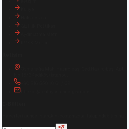
İletişim
Künye
Hakkımızda
Gizlilik Politikası
Aydınlatma Metni
KVKK Metni
İletişim
Osmanağa Mah. Hasırcıbaşı Cad.
Hasırcıbaşı Apt.
No:15/3
Kadıköy/İstanbul
+90 216 550 10 61 / 62
bbekar@akilliyasamdergisi.com
E-Bülten
Haberleri güncel olarak e-postanızdan takip edebilirsiniz!