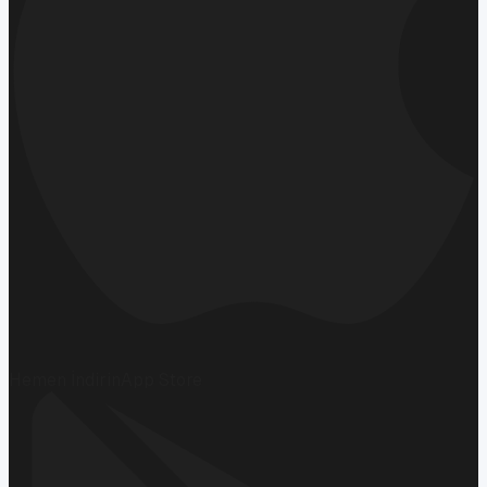
Hemen İndirin
App Store