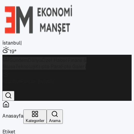
İstanbul
|
19
°
Gündem
Dünya
Özel Haber
Finans &
Borsa
Teknoloji
Kripto Para
Foto Galeri
İstanbul
Parçalı Bulutlu
19
°
Anasayfa
Kategoriler
Arama
Etiket