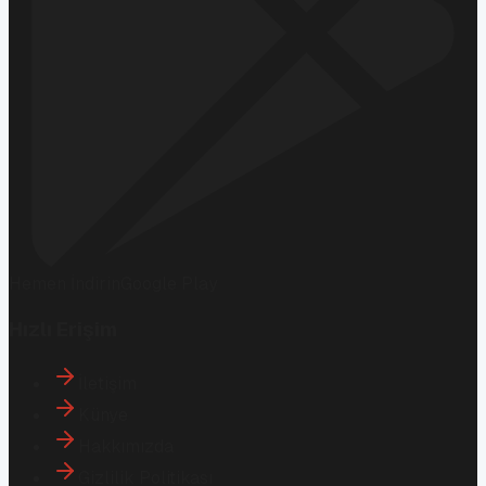
Hemen İndirin
Google Play
Hızlı Erişim
İletişim
Künye
Hakkımızda
Gizlilik Politikası