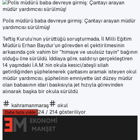
Polis müdürü baba devreye girmiş: Çantayı arayan müdür
yardımcısı sürülmüş!
Teftiş Kurulu’nun yürüttüğü soruşturmada, İl Milli Eğitim
Müdürü Erhan Baydur’un görevden el çektirilmesinin
arkasında çok vahim bir "himaye ve usulsüz tayin" bağının
olduğu öne sürüldü. İddiaya göre, saldırıyı gerçekleştiren
14 yaşındaki İ.A.M.’nin okula kesici/ateşli silah
getirdiğinden şüphelenerek çantasını aramak isteyen okul
müdür yardımcısı, şüphelinin emniyette üst düzey müdür
olan babasının idari baskısıyla jet hızıyla görevinden
alınarak başka bir okula sürüldü
kahramanmaraş
okul
24
/
214
gösteriliyor
Daha fazla yükle