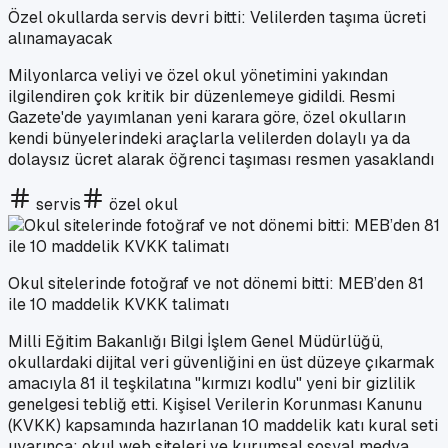
Özel okullarda servis devri bitti: Velilerden taşıma ücreti
alınamayacak
Milyonlarca veliyi ve özel okul yönetimini yakından
ilgilendiren çok kritik bir düzenlemeye gidildi. Resmi
Gazete'de yayımlanan yeni karara göre, özel okulların
kendi bünyelerindeki araçlarla velilerden dolaylı ya da
dolaysız ücret alarak öğrenci taşıması resmen yasaklandı
servis
özel okul
Okul sitelerinde fotoğraf ve not dönemi bitti: MEB’den 81
ile 10 maddelik KVKK talimatı
Milli Eğitim Bakanlığı Bilgi İşlem Genel Müdürlüğü,
okullardaki dijital veri güvenliğini en üst düzeye çıkarmak
amacıyla 81 il teşkilatına "kırmızı kodlu" yeni bir gizlilik
genelgesi tebliğ etti. Kişisel Verilerin Korunması Kanunu
(KVKK) kapsamında hazırlanan 10 maddelik katı kural seti
uyarınca; okul web siteleri ve kurumsal sosyal medya