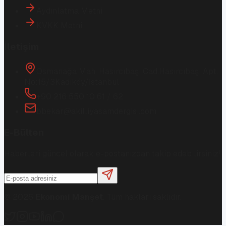
Aydınlatma Metni
KVKK Metni
İletişim
Osmanağa Mah. Hasırcıbaşı Cad.
Hasırcıbaşı Apt.
No:15/3
Kadıköy/İstanbul
+90 216 550 10 61 / 62
bbekar@akilliyasamdergisi.com
E-Bülten
Haberleri güncel olarak e-postanızdan takip edebilirsiniz!
©
2026
Ekonomi Manşet
. Tüm hakları saklıdır.