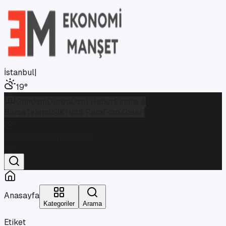
İstanbul
|
19
°
Gündem
Dünya
Özel Haber
Finans &
Borsa
Teknoloji
Kripto Para
Foto Galeri
İstanbul
Parçalı Bulutlu
19
°
Anasayfa
Kategoriler
Arama
Etiket