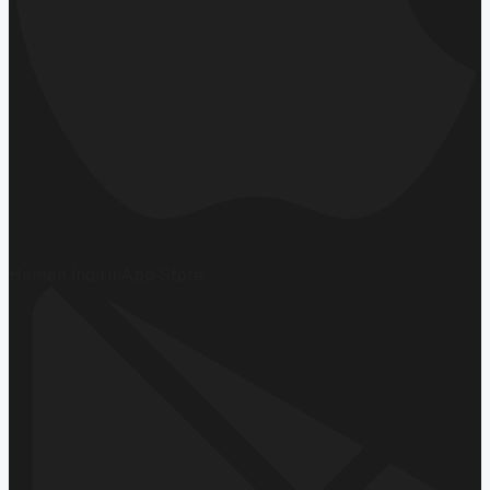
Hemen İndirin
App Store