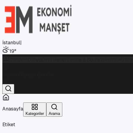
İstanbul
|
19
°
Gündem
Dünya
Özel Haber
Finans & Borsa
Teknoloji
Kript
İstanbul
Parçalı Bulutlu
19
°
Anasayfa
Kategoriler
Arama
Etiket