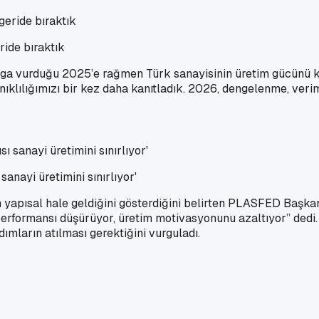
ide bıraktık
damga vurduğu 2025’e rağmen Türk sanayisinin üretim gücünü 
ılığımızı bir kez daha kanıtladık. 2026, dengelenme, verimlil
nayi üretimini sınırlıyor'
 yapısal hale geldiğini gösterdiğini belirten PLASFED Başkan
erformansı düşürüyor, üretim motivasyonunu azaltıyor” dedi.
dımların atılması gerektiğini vurguladı.