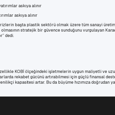
rımlar askıya alınır
rin başta plastik sektörü olmak üzere tüm sanayi üretimini v
ahip olmasının stratejik bir güvence sunduğunu vurgulayan Kar
r” dedi.
llikle KOBİ ölçeğindeki işletmelerin uygun maliyetli ve uzu
zarlarda rekabet gücünü artırabilmesi için güçlü finansal d
ilikçi kapasitesi artar. Bu da büyüme hızımıza doğrudan yan