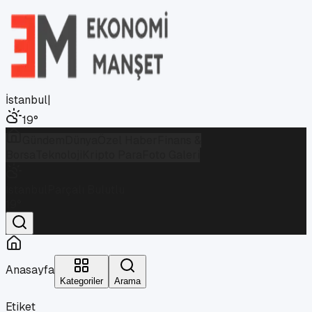
İstanbul
|
19
°
Gündem
Dünya
Özel Haber
Finans &
Borsa
Teknoloji
Kripto Para
Foto Galeri
İstanbul
Parçalı Bulutlu
19
°
Anasayfa
Kategoriler
Arama
Etiket