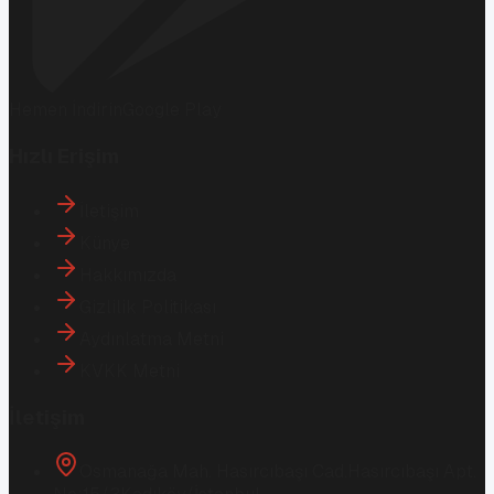
Hemen İndirin
Google Play
Hızlı Erişim
İletişim
Künye
Hakkımızda
Gizlilik Politikası
Aydınlatma Metni
KVKK Metni
İletişim
Osmanağa Mah. Hasırcıbaşı Cad.
Hasırcıbaşı Apt.