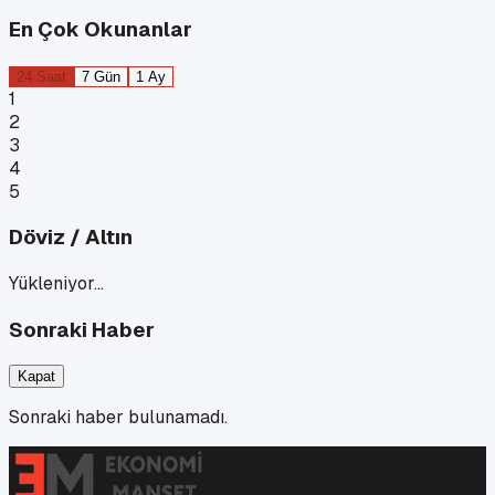
En Çok Okunanlar
24 Saat
7 Gün
1 Ay
1
2
3
4
5
Döviz / Altın
Yükleniyor…
Sonraki Haber
Kapat
Sonraki haber bulunamadı.