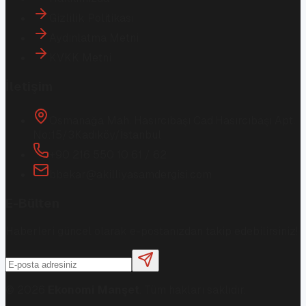
Gizlilik Politikası
Aydınlatma Metni
KVKK Metni
İletişim
Osmanağa Mah. Hasırcıbaşı Cad.
Hasırcıbaşı Apt.
No:15/3
Kadıköy/İstanbul
+90 216 550 10 61 / 62
bbekar@akilliyasamdergisi.com
E-Bülten
Haberleri güncel olarak e-postanızdan takip edebilirsiniz!
©
2026
Ekonomi Manşet
. Tüm hakları saklıdır.