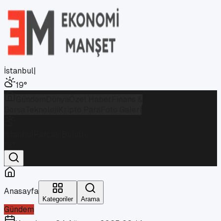
İstanbul
|
19
°
Gündem
Dünya
Özel Haber
Finans &
Borsa
Teknoloji
Kripto Para
Foto Galeri
İstanbul
Parçalı Bulutlu
19
°
Anasayfa
Kategoriler
Arama
Gündem