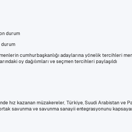
n durum
lerin cumhurbaşkanlığı adaylarına yönelik tercihleri mercek 
arındaki oy dağılımları ve seçmen tercihleri paylaşıldı
sinde hız kazanan müzakereler, Türkiye, Suudi Arabistan ve P
n ortak savunma ve savunma sanayii entegrasyonunu kapsayan 