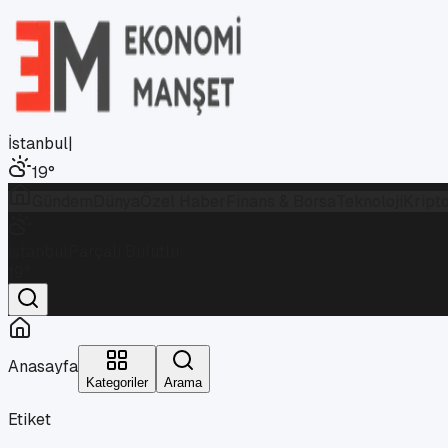
İstanbul
|
19
°
Gündem
Dünya
Özel Haber
Finans & Borsa
Teknoloji
Kript
İstanbul
Parçalı Bulutlu
19
°
Anasayfa
Kategoriler
Arama
Etiket