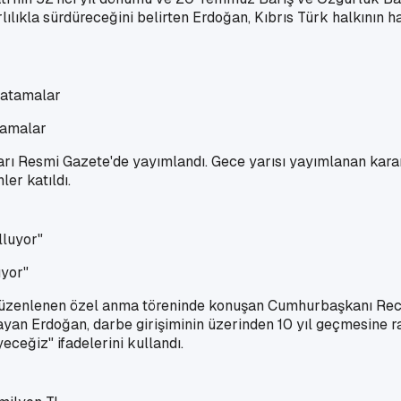
lılıkla sürdüreceğini belirten Erdoğan, Kıbrıs Türk halkının
tamalar
ı Resmi Gazete'de yayımlandı. Gece yarısı yayımlanan karar
er katıldı.
uyor"
üzenlenen özel anma töreninde konuşan Cumhurbaşkanı Rece
yan Erdoğan, darbe girişiminin üzerinden 10 yıl geçmesine rağ
ceğiz" ifadelerini kullandı.