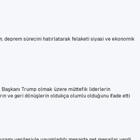
 deprem sürecini hatırlatarak felaketi siyasi ve ekonomik
 Başkanı Trump olmak üzere müttefik liderlerin
ın ve geri dönüşlerin oldukça olumlu olduğunu ifade etti
amı vesilesiyle yayımladığı mesajda net mesajlar verdi.