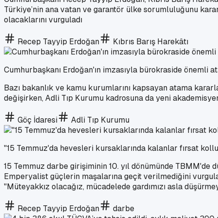
Türkiye’nin ana vatan ve garantör ülke sorumluluğunu karar
olacaklarını vurguladı
Recep Tayyip Erdoğan
Kıbrıs Barış Harekâtı
Cumhurbaşkanı Erdoğan'ın imzasıyla bürokraside önemli a
Bazı bakanlık ve kamu kurumlarını kapsayan atama kararlar
değişirken, Adli Tıp Kurumu kadrosuna da yeni akademisyenl
Göç İdaresi
Adli Tıp Kurumu
"15 Temmuz'da hevesleri kursaklarında kalanlar fırsat koll
15 Temmuz darbe girişiminin 10. yıl dönümünde TBMM'de d
Emperyalist güçlerin maşalarına geçit verilmediğini vurgula
"Müteyakkız olacağız, mücadelede gardımızı asla düşürmeye
Recep Tayyip Erdoğan
darbe