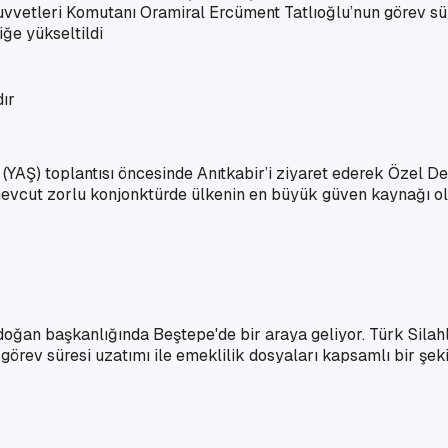
vetleri Komutanı Oramiral Ercüment Tatlıoğlu’nun görev süres
iğe yükseltildi
) toplantısı öncesinde Anıtkabir’i ziyaret ederek Özel Defter
n mevcut zorlu konjonktürde ülkenin en büyük güven kaynağı 
an başkanlığında Beştepe'de bir araya geliyor. Türk Silahlı
, görev süresi uzatımı ile emeklilik dosyaları kapsamlı bir şek