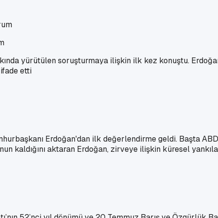
um
a yürütülen soruşturmaya ilişkin ilk kez konuştu. Erdoğan,
ifade etti
mhurbaşkanı Erdoğan'dan ilk değerlendirme geldi. Başta ABD
kaldığını aktaran Erdoğan, zirveye ilişkin küresel yankılar
’nın 52’nci yıl dönümü ve 20 Temmuz Barış ve Özgürlük Bayr