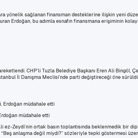
yönelik sağlanan finansman desteklerine ilişkin yeni düzenl
duyuran Erdoğan, bu adımla esnafın finansmana erişiminin kolay
la hareketlendi. CHP’li Tuzla Belediye Başkanı Eren Ali Bingö
tanbul İl Danışma Meclisi’nde parti değiştireceği öne sürüld
 Erdoğan müdahale etti
ez-Zeydi’nin ortak basın toplantısında beklenmedik bir diplo
“Beş anlaşma değil miydi?” sözleriyle tepki göstermesi üzeri