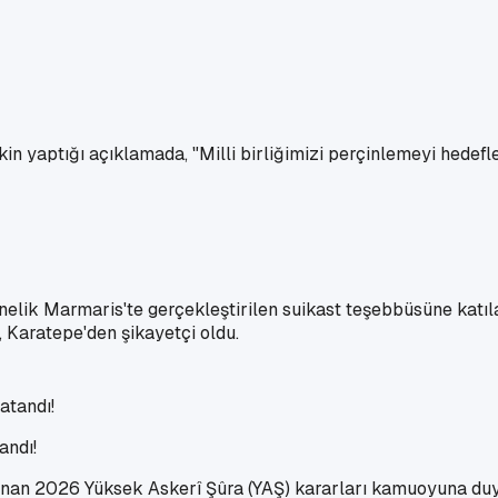
yaptığı açıklamada, "Milli birliğimizi perçinlemeyi hedefleye
ik Marmaris'te gerçekleştirilen suikast teşebbüsüne katılan
Karatepe'den şikayetçi oldu.
andı!
an 2026 Yüksek Askerî Şûra (YAŞ) kararları kamuoyuna duyu