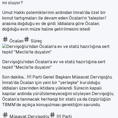
mi oluyor?
Umut Hakkı polemiklerinin ardından İmralı'da özel bir
konut tartışmaları ile devam eden Öcalan'ın 'talepleri'
arasına doğduğu ev de girdi. İddialara göre Öcalan,
doğduğu evin müze haline getirilmesini istedi
Öcalan
Süreç
Dervişoğlu'ndan Öcalan'a ev ve statü hazırlığına sert
tepki! "Meclis'te duyalım"
Son dakika... İYİ Parti Genel Başkanı Müsavat Dervişoğlu,
İmralı’da Öcalan için yeni bir "yerleşke" kurulduğu
iddiaları üzerinden iktidara yüklendi. Sürecin kapalı
kapılar ardında yürütülemeyeceğini söyleyen Dervişoğlu,
Öcalan’a tanınacak herhangi bir statü ya da özgürlüğün
TBMM’de açıkça konuşulması gerektiğini savundu.
Müsavat Dervişoğlu
İYİ Parti