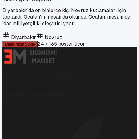
Diyarbakır'da on binlerce kişi Nevruz kutlamaları için
toplandı. Öcalan'ın mesajı da okundu. Öcalan, mesajında
'dar milliyetçilik' eleştirisi yaptı.
Diyarbakır
Nevruz
24
/
185
gösteriliyor
Daha fazla yükle
Ekonomi, finans ve iş dünyasında en güncel, bağımsız
haberleri sunan yeni ve hızlı büyüyen ekonomi portalı.
Mobil Uygulamamızı İndirin