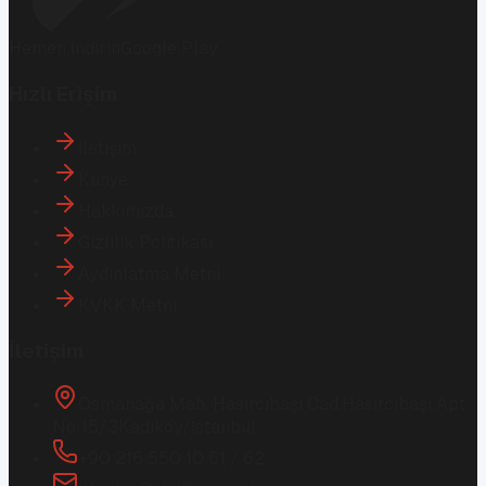
Hemen İndirin
Google Play
Hızlı Erişim
İletişim
Künye
Hakkımızda
Gizlilik Politikası
Aydınlatma Metni
KVKK Metni
İletişim
Osmanağa Mah. Hasırcıbaşı Cad.
Hasırcıbaşı Apt.
No:15/3
Kadıköy/İstanbul
+90 216 550 10 61 / 62