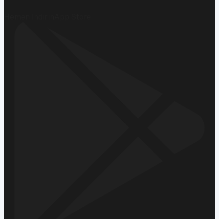
Hemen İndirin
App Store