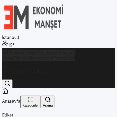
İstanbul
|
19
°
Gündem
Dünya
Özel Haber
Finans &
Borsa
Teknoloji
Kripto Para
Foto Galeri
İstanbul
Parçalı Bulutlu
19
°
Anasayfa
Kategoriler
Arama
Etiket