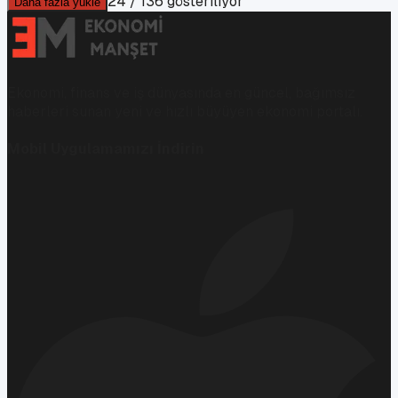
24
/
136
gösteriliyor
Daha fazla yükle
Ekonomi, finans ve iş dünyasında en güncel, bağımsız
haberleri sunan yeni ve hızlı büyüyen ekonomi portalı.
Mobil Uygulamamızı İndirin