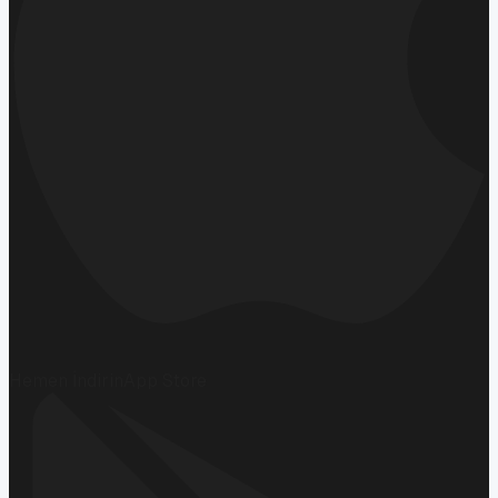
Hemen İndirin
App Store