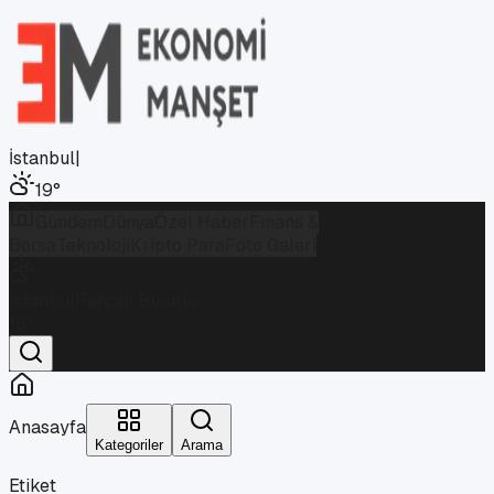
İstanbul
|
19
°
Gündem
Dünya
Özel Haber
Finans &
Borsa
Teknoloji
Kripto Para
Foto Galeri
İstanbul
Parçalı Bulutlu
19
°
Anasayfa
Kategoriler
Arama
Etiket