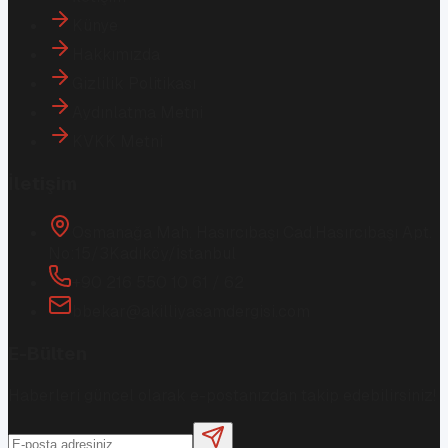
Künye
Hakkımızda
Gizlilik Politikası
Aydınlatma Metni
KVKK Metni
İletişim
Osmanağa Mah. Hasırcıbaşı Cad.
Hasırcıbaşı Apt.
No:15/3
Kadıköy/İstanbul
+90 216 550 10 61 / 62
bbekar@akilliyasamdergisi.com
E-Bülten
Haberleri güncel olarak e-postanızdan takip edebilirsiniz!