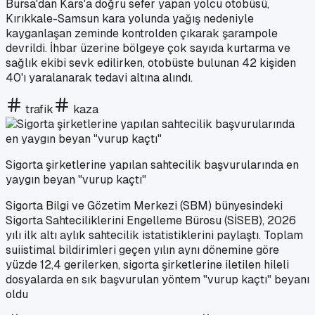
Bursa'dan Kars'a doğru sefer yapan yolcu otobüsü,
Kırıkkale-Samsun kara yolunda yağış nedeniyle
kayganlaşan zeminde kontrolden çıkarak şarampole
devrildi. İhbar üzerine bölgeye çok sayıda kurtarma ve
sağlık ekibi sevk edilirken, otobüste bulunan 42 kişiden
40'ı yaralanarak tedavi altına alındı.
trafik
kaza
Sigorta şirketlerine yapılan sahtecilik başvurularında en
yaygın beyan "vurup kaçtı"
Sigorta Bilgi ve Gözetim Merkezi (SBM) bünyesindeki
Sigorta Sahteciliklerini Engelleme Bürosu (SİSEB), 2026
yılı ilk altı aylık sahtecilik istatistiklerini paylaştı. Toplam
suiistimal bildirimleri geçen yılın aynı dönemine göre
yüzde 12,4 gerilerken, sigorta şirketlerine iletilen hileli
dosyalarda en sık başvurulan yöntem "vurup kaçtı" beyanı
oldu