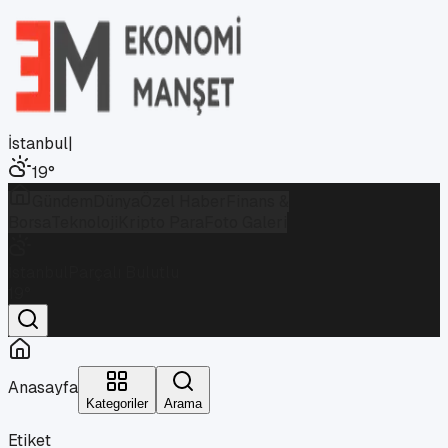
İstanbul
|
19
°
Gündem
Dünya
Özel Haber
Finans &
Borsa
Teknoloji
Kripto Para
Foto Galeri
İstanbul
Parçalı Bulutlu
19
°
Anasayfa
Kategoriler
Arama
Etiket