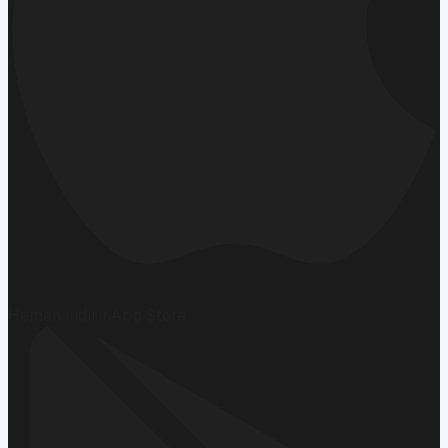
Hemen İndirin
App Store