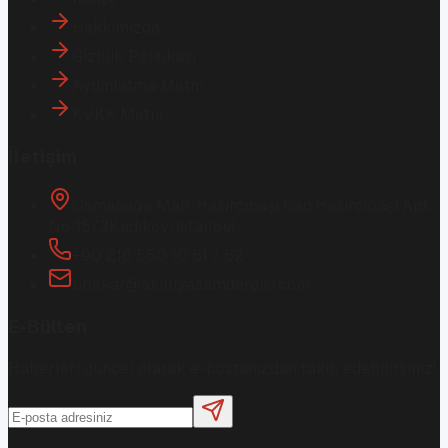
Hakkımızda
Gizlilik Politikası
Aydınlatma Metni
KVKK Metni
İletişim
Osmanağa Mah. Hasırcıbaşı Cad.
Hasırcıbaşı Apt.
No:15/3
Kadıköy/İstanbul
+90 216 550 10 61 / 62
bbekar@akilliyasamdergisi.com
E-Bülten
Haberleri güncel olarak e-postanızdan takip edebilirsiniz!