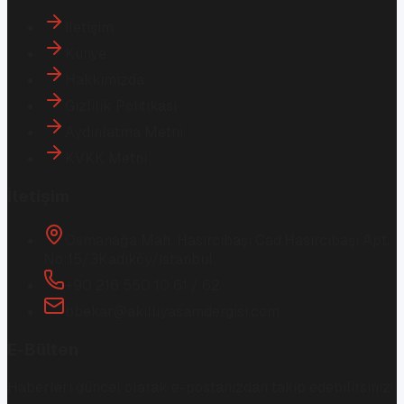
İletişim
Künye
Hakkımızda
Gizlilik Politikası
Aydınlatma Metni
KVKK Metni
İletişim
Osmanağa Mah. Hasırcıbaşı Cad.
Hasırcıbaşı Apt.
No:15/3
Kadıköy/İstanbul
+90 216 550 10 61 / 62
bbekar@akilliyasamdergisi.com
E-Bülten
Haberleri güncel olarak e-postanızdan takip edebilirsiniz!