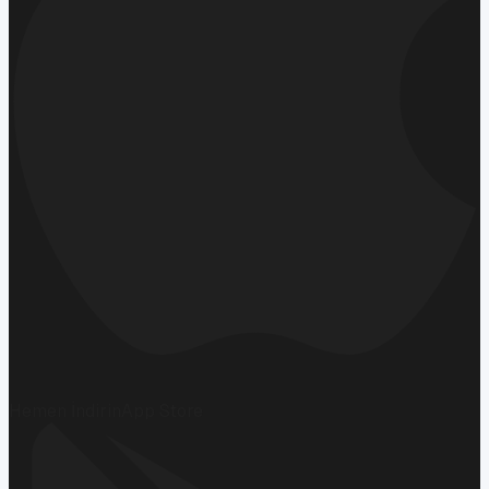
Hemen İndirin
App Store