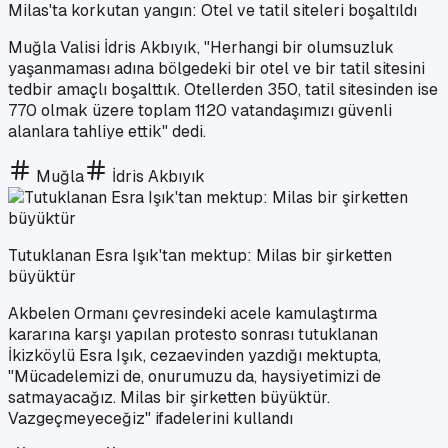
Milas'ta korkutan yangın: Otel ve tatil siteleri boşaltıldı
Muğla Valisi İdris Akbıyık, "Herhangi bir olumsuzluk
yaşanmaması adına bölgedeki bir otel ve bir tatil sitesini
tedbir amaçlı boşalttık. Otellerden 350, tatil sitesinden ise
770 olmak üzere toplam 1120 vatandaşımızı güvenli
alanlara tahliye ettik" dedi.
Muğla
İdris Akbıyık
Tutuklanan Esra Işık'tan mektup: Milas bir şirketten
büyüktür
Akbelen Ormanı çevresindeki acele kamulaştırma
kararına karşı yapılan protesto sonrası tutuklanan
İkizköylü Esra Işık, cezaevinden yazdığı mektupta,
"Mücadelemizi de, onurumuzu da, haysiyetimizi de
satmayacağız. Milas bir şirketten büyüktür.
Vazgeçmeyeceğiz" ifadelerini kullandı