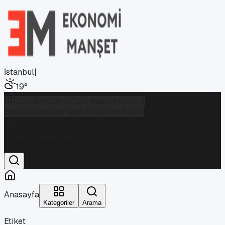
İstanbul
|
19
°
Gündem
Dünya
Özel Haber
Finans &
Borsa
Teknoloji
Kripto Para
Foto Galeri
İstanbul
Parçalı Bulutlu
19
°
Anasayfa
Kategoriler
Arama
Etiket