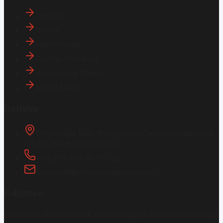
İletişim
Künye
Hakkımızda
Gizlilik Politikası
Aydınlatma Metni
KVKK Metni
İletişim
Osmanağa Mah. Hasırcıbaşı Cad.
Hasırcıbaşı Apt.
No:15/3
Kadıköy/İstanbul
+90 216 550 10 61 / 62
bbekar@akilliyasamdergisi.com
E-Bülten
Haberleri güncel olarak e-postanızdan takip edebilirsiniz!