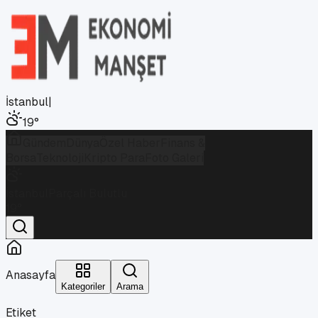
İstanbul
|
19
°
Gündem
Dünya
Özel Haber
Finans &
Borsa
Teknoloji
Kripto Para
Foto Galeri
İstanbul
Parçalı Bulutlu
19
°
Anasayfa
Kategoriler
Arama
Etiket