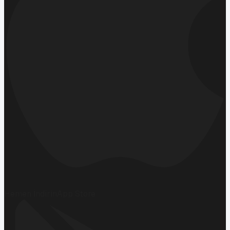
Hemen İndirin
App Store