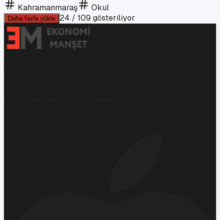
Kahramanmaraş
Okul
24
/
109
gösteriliyor
Daha fazla yükle
Ekonomi, finans ve iş dünyasında en güncel, bağımsız
haberleri sunan yeni ve hızlı büyüyen ekonomi portalı.
Mobil Uygulamamızı İndirin