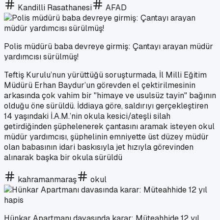
Kandilli Rasathanesi
AFAD
Polis müdürü baba devreye girmiş: Çantayı arayan müdür
yardımcısı sürülmüş!
Teftiş Kurulu’nun yürüttüğü soruşturmada, İl Milli Eğitim
Müdürü Erhan Baydur’un görevden el çektirilmesinin
arkasında çok vahim bir "himaye ve usulsüz tayin" bağının
olduğu öne sürüldü. İddiaya göre, saldırıyı gerçekleştiren
14 yaşındaki İ.A.M.’nin okula kesici/ateşli silah
getirdiğinden şüphelenerek çantasını aramak isteyen okul
müdür yardımcısı, şüphelinin emniyette üst düzey müdür
olan babasının idari baskısıyla jet hızıyla görevinden
alınarak başka bir okula sürüldü
kahramanmaraş
okul
Hünkar Apartmanı davasında karar: Müteahhide 12 yıl