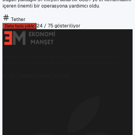
içeren önemli bir operasyona yardımcı oldu.
Tether
24
/
75
gösteriliyor
Daha fazla yükle
Ekonomi, finans ve iş dünyasında en güncel, bağımsız
haberleri sunan yeni ve hızlı büyüyen ekonomi portalı.
Mobil Uygulamamızı İndirin