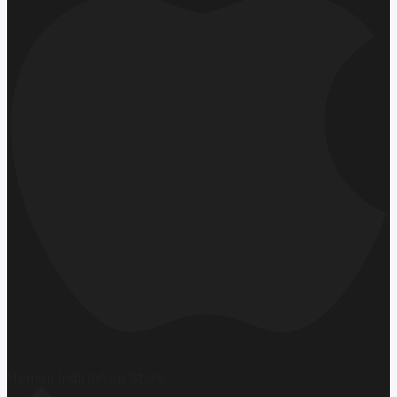
Hemen İndirin
App Store