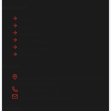
Hızlı Erişim
İletişim
Künye
Hakkımızda
Gizlilik Politikası
Aydınlatma Metni
KVKK Metni
İletişim
Osmanağa Mah. Hasırcıbaşı Cad.
Hasırcıbaşı Apt.
No:15/3
Kadıköy/İstanbul
+90 216 550 10 61 / 62
bbekar@akilliyasamdergisi.com
E-Bülten