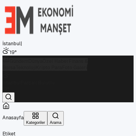
İstanbul
|
19
°
Gündem
Dünya
Özel Haber
Finans &
Borsa
Teknoloji
Kripto Para
Foto Galeri
İstanbul
Parçalı Bulutlu
19
°
Anasayfa
Kategoriler
Arama
Etiket