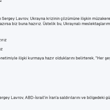
 Sergey Lavrov, Ukrayna krizinin çözümüne ilişkin müzakerele
hazırsa biz buna hazırız. Üstelik bu, Ukraynalı meslektaşları
ız
etimiyle ilişki kurmaya hazır olduklarını belirterek, "Her şey
rgey Lavrov, ABD-İsrail'in İran'a saldırılarını ve bölgedeki g