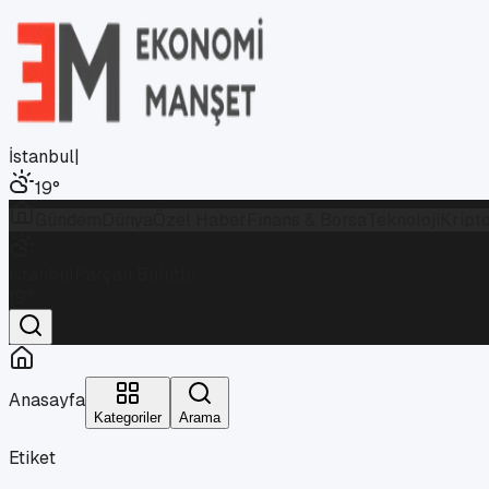
İstanbul
|
19
°
Gündem
Dünya
Özel Haber
Finans & Borsa
Teknoloji
Kript
İstanbul
Parçalı Bulutlu
19
°
Anasayfa
Kategoriler
Arama
Etiket