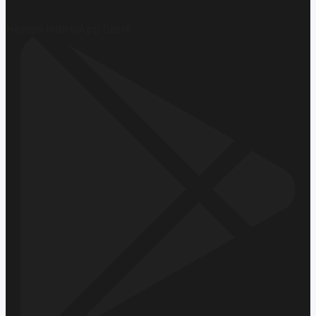
Hemen İndirin
App Store