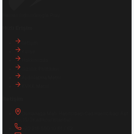
Hemen İndirin
Google Play
Hızlı Erişim
İletişim
Künye
Hakkımızda
Gizlilik Politikası
Aydınlatma Metni
KVKK Metni
İletişim
Osmanağa Mah. Hasırcıbaşı Cad.
Hasırcıbaşı Apt.
No:15/3
Kadıköy/İstanbul
+90 216 550 10 61 / 62