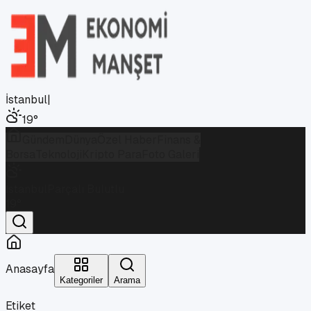
İstanbul
|
19
°
Gündem
Dünya
Özel Haber
Finans &
Borsa
Teknoloji
Kripto Para
Foto Galeri
İstanbul
Parçalı Bulutlu
19
°
Anasayfa
Kategoriler
Arama
Etiket