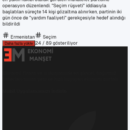
operasyon düzenlendi. "Seçim rüşveti" iddiasıyla
başlatılan süreçte 14 kişi gözaltına alınırken, partinin iki
gün önce de "yardım faaliyeti" gerekçesiyle hedef alındığı
bildirildi
Ermenistan
Seçim
24
/
89
gösteriliyor
Daha fazla yükle
Ekonomi, finans ve iş dünyasında en güncel, bağımsız
haberleri sunan yeni ve hızlı büyüyen ekonomi portalı.
Mobil Uygulamamızı İndirin