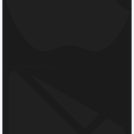
Hemen İndirin
App Store