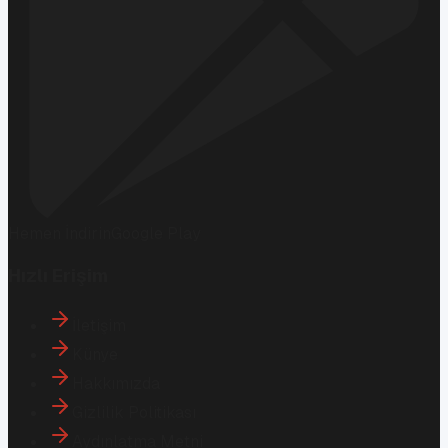
Hemen İndirin
Google Play
Hızlı Erişim
İletişim
Künye
Hakkımızda
Gizlilik Politikası
Aydınlatma Metni