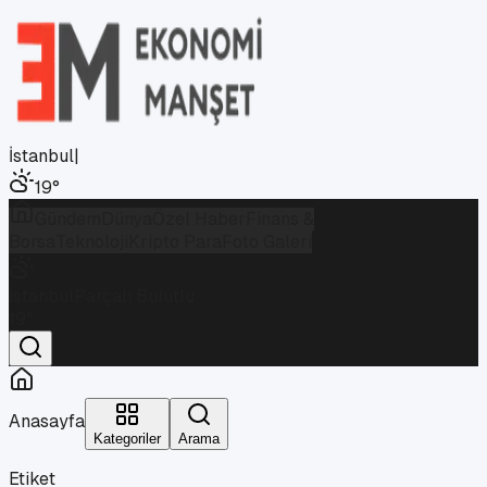
İstanbul
|
19
°
Gündem
Dünya
Özel Haber
Finans &
Borsa
Teknoloji
Kripto Para
Foto Galeri
İstanbul
Parçalı Bulutlu
19
°
Anasayfa
Kategoriler
Arama
Etiket