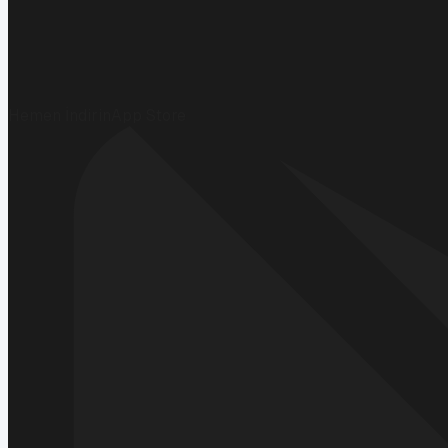
Hemen İndirin
App Store