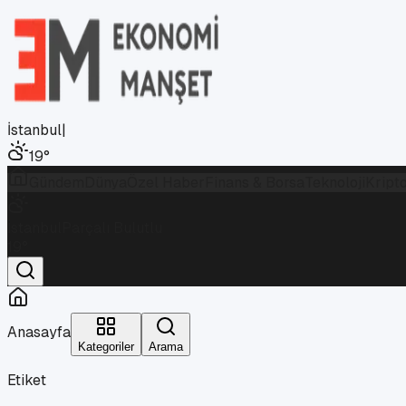
İstanbul
|
19
°
Gündem
Dünya
Özel Haber
Finans & Borsa
Teknoloji
Kript
İstanbul
Parçalı Bulutlu
19
°
Anasayfa
Kategoriler
Arama
Etiket