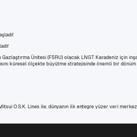
adı!
n Gazlaştırma Ünitesi (FSRU) olacak LNGT Karadeniz için inş
sını küresel ölçekte büyütme stratejisinde önemli bir dönüm n
 Mitsui O.S.K. Lines ile, dünyanın ilk entegre yüzer veri merk