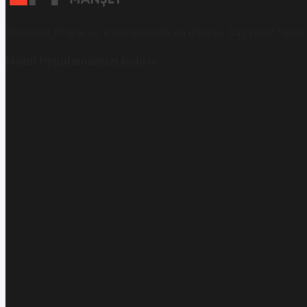
Ekonomi, finans ve iş dünyasında en güncel, bağımsız haberl
Mobil Uygulamamızı İndirin