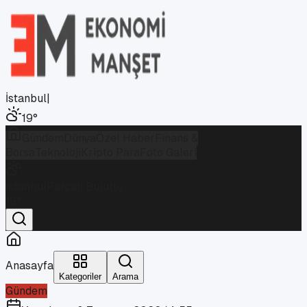
İstanbul
|
19
°
Gündem
Dünya
Özel Haber
Finans &
Borsa
Teknoloji
Kripto Para
Foto Galeri
İstanbul
Parçalı Bulutlu
19
°
Anasayfa
Kategoriler
Arama
Gündem