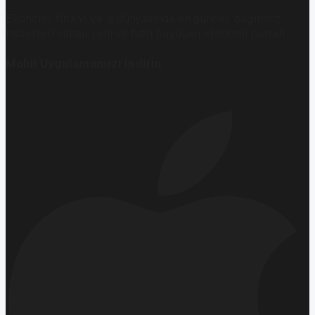
Ekonomi, finans ve iş dünyasında en güncel, bağımsız
haberleri sunan yeni ve hızlı büyüyen ekonomi portalı.
Mobil Uygulamamızı İndirin