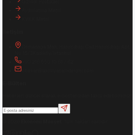
Gizlilik Politikası
Aydınlatma Metni
KVKK Metni
İletişim
Osmanağa Mah. Hasırcıbaşı Cad.
Hasırcıbaşı Apt.
No:15/3
Kadıköy/İstanbul
+90 216 550 10 61 / 62
bbekar@akilliyasamdergisi.com
E-Bülten
Haberleri güncel olarak e-postanızdan takip edebilirsiniz!
©
2026
Ekonomi Manşet
. Tüm hakları saklıdır.