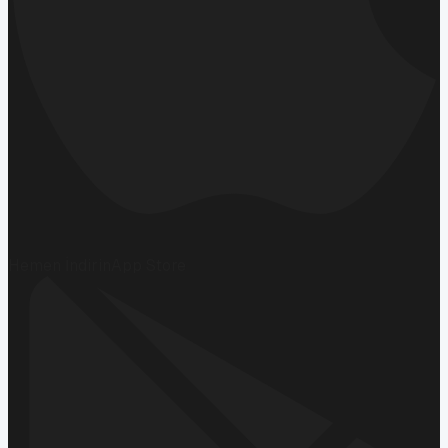
Hemen İndirin
App Store