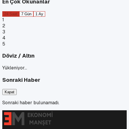
En Çok Okunanlar
24 Saat
7 Gün
1 Ay
1
2
3
4
5
Döviz / Altın
Yükleniyor…
Sonraki Haber
Kapat
Sonraki haber bulunamadı.