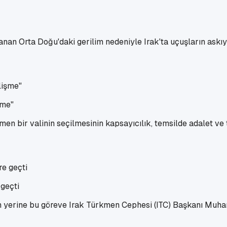
ırmanan Orta Doğu'daki gerilim nedeniyle Irak'ta uçuşların ask
şme"
rkmen bir valinin seçilmesinin kapsayıcılık, temsilde adalet 
 geçti
’nın yerine bu göreve Irak Türkmen Cephesi (ITC) Başkanı Mu