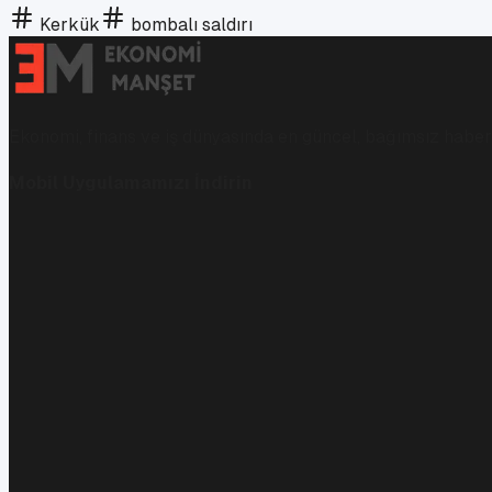
Kerkük
bombalı saldırı
Ekonomi, finans ve iş dünyasında en güncel, bağımsız haberl
Mobil Uygulamamızı İndirin