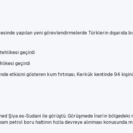
sinde yapılan yeni görevlendirmelerde Türklerin dışarıda bır
likesi geçirdi
inde etkisini gösteren kum fırtınası, Kerkük kentinde 94 kişi
Şiya es-Sudani ile görüştü. Görüşmede İran'ın bölgedeki nüf
ham petrol boru hattının hızla devreye alınması konusunda mu