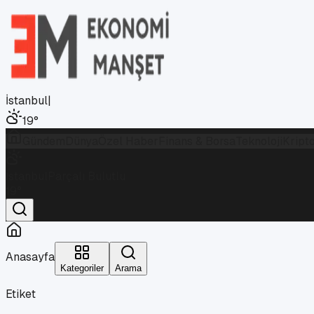
İstanbul
|
19
°
Gündem
Dünya
Özel Haber
Finans & Borsa
Teknoloji
Kript
İstanbul
Parçalı Bulutlu
19
°
Anasayfa
Kategoriler
Arama
Etiket