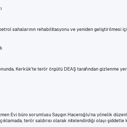
 petrol sahalarının rehabilitasyonu ve yeniden geliştirilmesi 
unda, Kerkük'te terör örgütü DEAŞ tarafından gizlenme yeri v
kmen Evi büro sorumlusu Saygın Haceroğlu'na yönelik düzenle
lamada, terör saldırısı olarak nitelendirdiği olayı şiddetle k