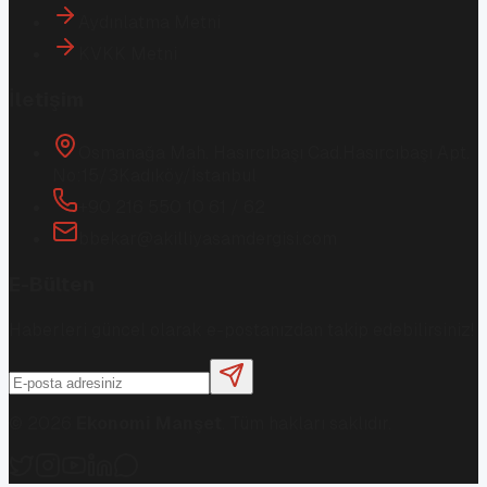
Aydınlatma Metni
KVKK Metni
İletişim
Osmanağa Mah. Hasırcıbaşı Cad.
Hasırcıbaşı Apt.
No:15/3
Kadıköy/İstanbul
+90 216 550 10 61 / 62
bbekar@akilliyasamdergisi.com
E-Bülten
Haberleri güncel olarak e-postanızdan takip edebilirsiniz!
©
2026
Ekonomi Manşet
. Tüm hakları saklıdır.