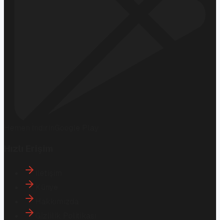
Hemen İndirin
Google Play
Hızlı Erişim
İletişim
Künye
Hakkımızda
Gizlilik Politikası