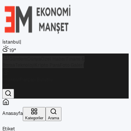
İstanbul
|
19
°
Gündem
Dünya
Özel Haber
Finans &
Borsa
Teknoloji
Kripto Para
Foto Galeri
İstanbul
Parçalı Bulutlu
19
°
Anasayfa
Kategoriler
Arama
Etiket