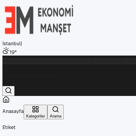
İstanbul
|
19
°
Gündem
Dünya
Özel Haber
Finans & Borsa
Teknoloji
Kript
İstanbul
Parçalı Bulutlu
19
°
Anasayfa
Kategoriler
Arama
Etiket