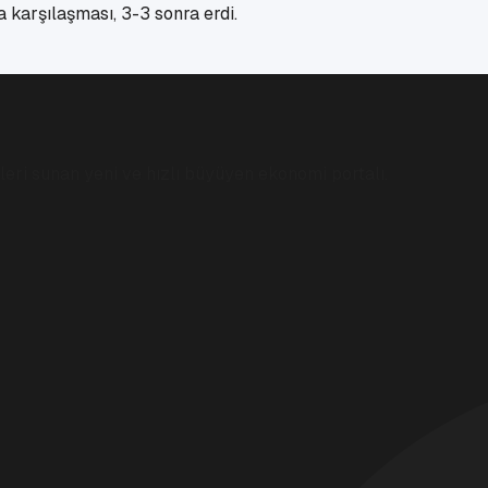
 karşılaşması, 3-3 sonra erdi.
eri sunan yeni ve hızlı büyüyen ekonomi portalı.