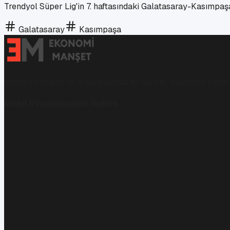
Trendyol Süper Lig'in 7. haftasındaki Galatasaray-Kasımpaşa
Galatasaray
Kasımpaşa
Ekonomi, finans ve iş dünyasında en güncel, bağımsız haberl
Mobil Uygulamamızı İndirin