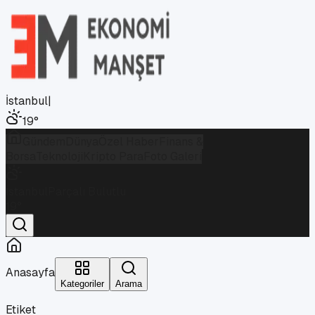
İstanbul
|
19
°
Gündem
Dünya
Özel Haber
Finans &
Borsa
Teknoloji
Kripto Para
Foto Galeri
İstanbul
Parçalı Bulutlu
19
°
Anasayfa
Kategoriler
Arama
Etiket