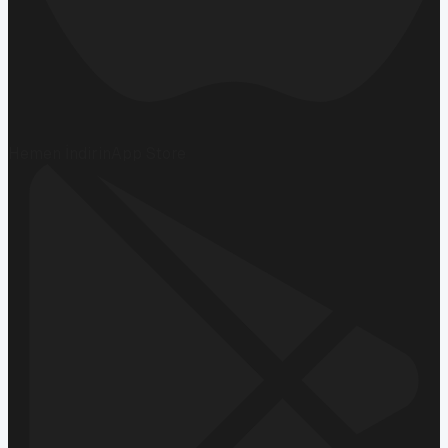
Hemen İndirin
App Store