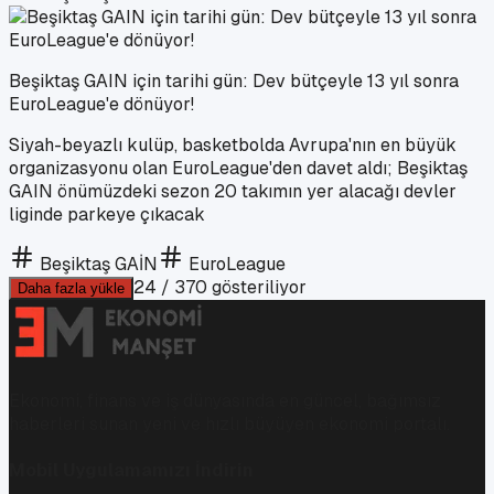
Beşiktaş GAIN için tarihi gün: Dev bütçeyle 13 yıl sonra
EuroLeague'e dönüyor!
Siyah-beyazlı kulüp, basketbolda Avrupa'nın en büyük
organizasyonu olan EuroLeague'den davet aldı; Beşiktaş
GAIN önümüzdeki sezon 20 takımın yer alacağı devler
liginde parkeye çıkacak
Beşiktaş GAİN
EuroLeague
24
/
370
gösteriliyor
Daha fazla yükle
Ekonomi, finans ve iş dünyasında en güncel, bağımsız
haberleri sunan yeni ve hızlı büyüyen ekonomi portalı.
Mobil Uygulamamızı İndirin