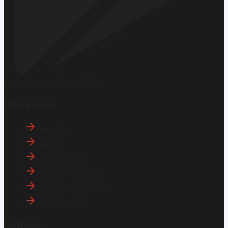
Hemen İndirin
Google Play
Hızlı Erişim
İletişim
Künye
Hakkımızda
Gizlilik Politikası
Aydınlatma Metni
KVKK Metni
İletişim