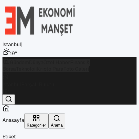
İstanbul
|
19
°
Gündem
Dünya
Özel Haber
Finans &
Borsa
Teknoloji
Kripto Para
Foto Galeri
İstanbul
Parçalı Bulutlu
19
°
Anasayfa
Kategoriler
Arama
Etiket