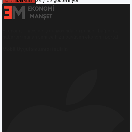
24
/
52
gösteriliyor
Daha fazla yükle
Ekonomi, finans ve iş dünyasında en güncel, bağımsız
haberleri sunan yeni ve hızlı büyüyen ekonomi portalı.
Mobil Uygulamamızı İndirin