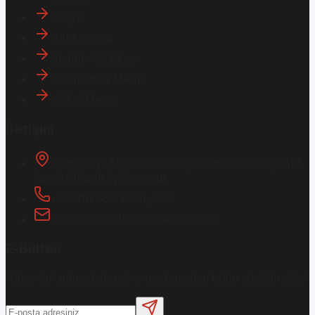
Künye
Hakkımızda
Gizlilik Politikası
Aydınlatma Metni
KVKK Metni
İletişim
Osmanağa Mah. Hasırcıbaşı Cad.
Hasırcıbaşı Apt.
No:15/3
Kadıköy/İstanbul
+90 216 550 10 61 / 62
bbekar@akilliyasamdergisi.com
E-Bülten
Haberleri güncel olarak e-postanızdan takip edebilirsiniz!