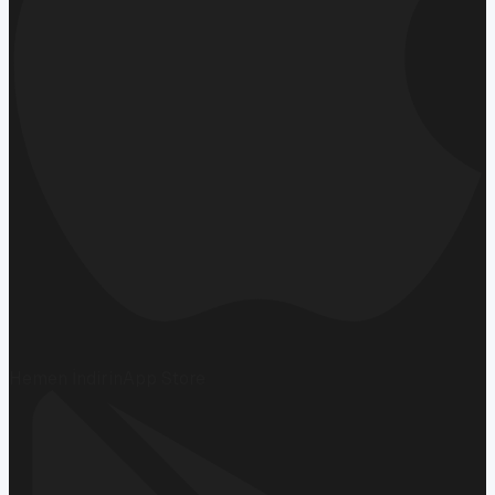
Hemen İndirin
App Store