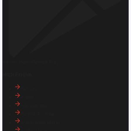
Hemen İndirin
Google Play
Hızlı Erişim
İletişim
Künye
Hakkımızda
Gizlilik Politikası
Aydınlatma Metni