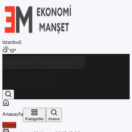
İstanbul
|
19
°
Gündem
Dünya
Özel Haber
Finans &
Borsa
Teknoloji
Kripto Para
Foto Galeri
İstanbul
Parçalı Bulutlu
19
°
Anasayfa
Kategoriler
Arama
Dünya