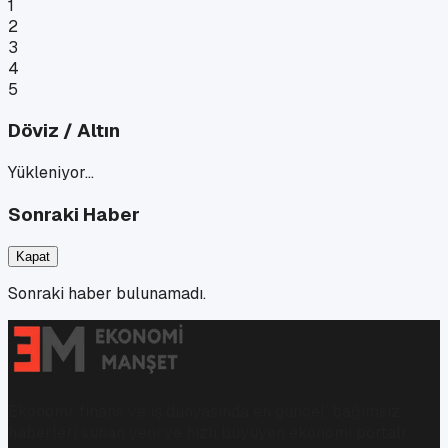
1
2
3
4
5
Döviz / Altın
Yükleniyor…
Sonraki Haber
Kapat
Sonraki haber bulunamadı.
Ekonomi, finans ve iş dünyasında en güncel, bağımsız
haberleri sunan yeni ve hızlı büyüyen ekonomi portalı.