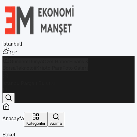
İstanbul
|
19
°
Gündem
Dünya
Özel Haber
Finans &
Borsa
Teknoloji
Kripto Para
Foto Galeri
İstanbul
Parçalı Bulutlu
19
°
Anasayfa
Kategoriler
Arama
Etiket