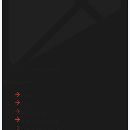
Hemen İndirin
Google Play
Hızlı Erişim
İletişim
Künye
Hakkımızda
Gizlilik Politikası
Aydınlatma Metni