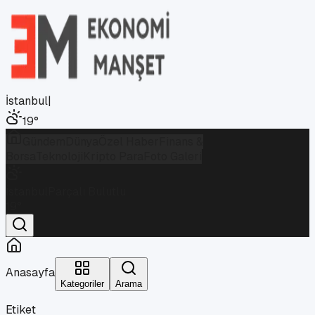
İstanbul
|
19
°
Gündem
Dünya
Özel Haber
Finans &
Borsa
Teknoloji
Kripto Para
Foto Galeri
İstanbul
Parçalı Bulutlu
19
°
Anasayfa
Kategoriler
Arama
Etiket