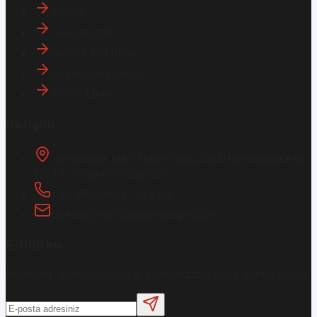
Künye
Hakkımızda
Gizlilik Politikası
Aydınlatma Metni
KVKK Metni
İletişim
Osmanağa Mah. Hasırcıbaşı Cad.
Hasırcıbaşı Apt.
No:15/3
Kadıköy/İstanbul
+90 216 550 10 61 / 62
bbekar@akilliyasamdergisi.com
E-Bülten
Haberleri güncel olarak e-postanızdan takip edebilirsiniz!