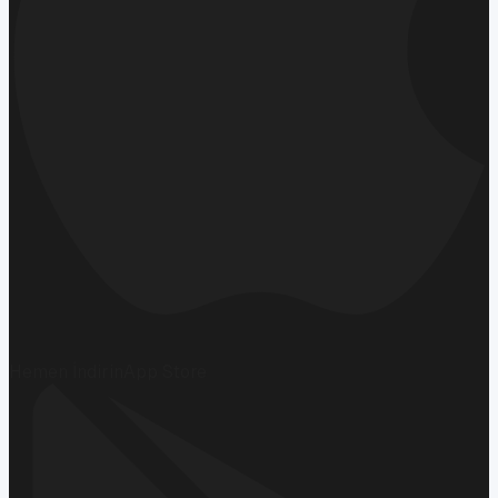
Hemen İndirin
App Store