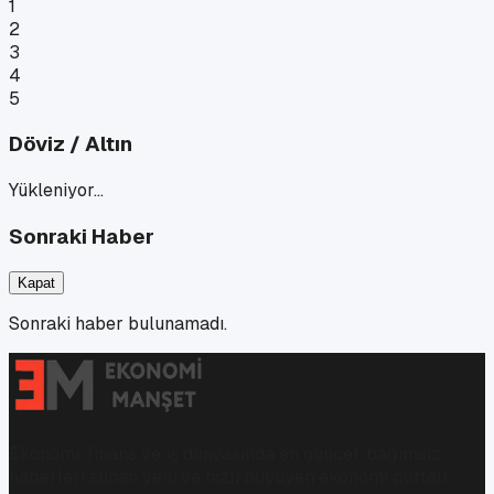
1
2
3
4
5
Döviz / Altın
Yükleniyor…
Sonraki Haber
Kapat
Sonraki haber bulunamadı.
Ekonomi, finans ve iş dünyasında en güncel, bağımsız
haberleri sunan yeni ve hızlı büyüyen ekonomi portalı.