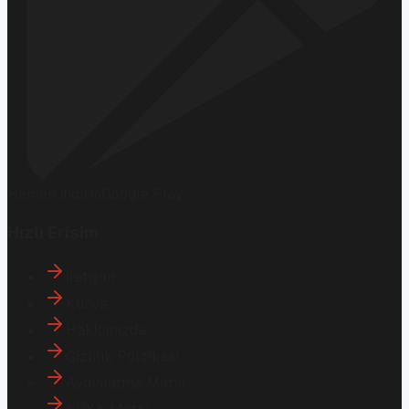
Hemen İndirin
Google Play
Hızlı Erişim
İletişim
Künye
Hakkımızda
Gizlilik Politikası
Aydınlatma Metni