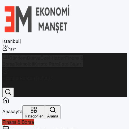
İstanbul
|
19
°
Gündem
Dünya
Özel Haber
Finans &
Borsa
Teknoloji
Kripto Para
Foto Galeri
İstanbul
Parçalı Bulutlu
19
°
Anasayfa
Kategoriler
Arama
Finans & Borsa