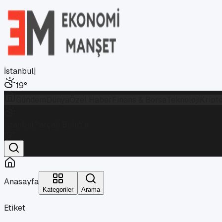
İstanbul
|
19
°
Gündem
Dünya
Özel Haber
Finans & Borsa
Teknoloji
Kript
İstanbul
Parçalı Bulutlu
19
°
Anasayfa
Kategoriler
Arama
Etiket