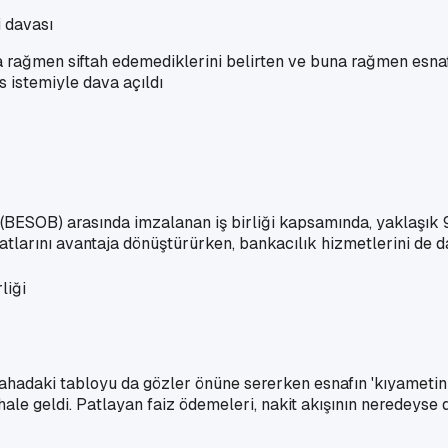
i davası
rağmen siftah edemediklerini belirten ve buna rağmen esnafa 
s istemiyle dava açıldı
i (BESOB) arasında imzalanan iş birliği kapsamında, yaklaşık
atlarını avantaja dönüştürürken, bankacılık hizmetlerini de da
liği
ahadaki tabloyu da gözler önüne sererken esnafın 'kıyametini
r hale geldi. Patlayan faiz ödemeleri, nakit akışının neredey