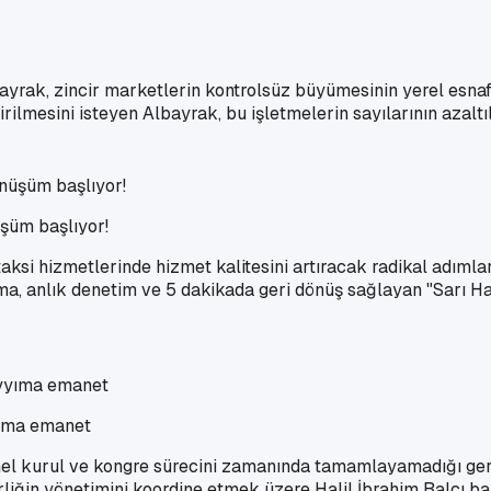
ak, zincir marketlerin kontrolsüz büyümesinin yerel esnafı 
rilmesini isteyen Albayrak, bu işletmelerin sayılarının azaltı
üşüm başlıyor!
taksi hizmetlerinde hizmet kalitesini artıracak radikal adıml
ama, anlık denetim ve 5 dakikada geri dönüş sağlayan "Sarı 
yyıma emanet
enel kurul ve kongre sürecini zamanında tamamlayamadığı gere
liğin yönetimini koordine etmek üzere Halil İbrahim Balcı baş