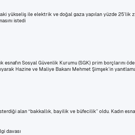
i yükseliş ile elektrik ve doğal gaza yapılan yüzde 25’lik za
masını istedi
üçük esnafın Sosyal Güvenlik Kurumu (SGK) prim borçlarını ö
ıyarak Hazine ve Maliye Bakanı Mehmet Şimşek’in yanıtlaması
erdiği alan “bakkallık, bayilik ve büfecilik” oldu. Kadın esnaf