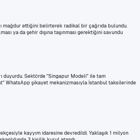
mağdur ettiğini belirterek radikal bir çağrıda bulundu.
lması ya da şehir dışına taşınması gerektiğini savundu
arı duyurdu. Sektörde "Singapur Modeli" ile tam
Hat" WhatsApp şikayet mekanizmasıyla İstanbul taksilerinde
kçesiyle kayyım idaresine devredildi. Yaklaşık 1 milyon
kanlığında 3 kişilik kurul atandı