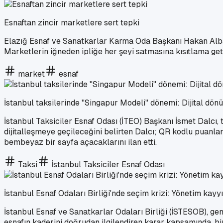
Esnaftan zincir marketlere sert tepki
Elazığ Esnaf ve Sanatkarlar Karma Oda Başkanı Hakan Albayr
Marketlerin iğneden ipliğe her şeyi satmasına kısıtlama geti
market
esnaf
İstanbul taksilerinde "Singapur Modeli" dönemi: Dijital dön
İstanbul Taksiciler Esnaf Odası (İTEO) Başkanı İsmet Dalcı, 
dijitalleşmeye geçileceğini belirten Dalcı; QR kodlu puanl
bembeyaz bir sayfa açacaklarını ilan etti.
Taksi
İstanbul Taksiciler Esnaf Odası
İstanbul Esnaf Odaları Birliği'nde seçim krizi: Yönetim ka
İstanbul Esnaf ve Sanatkarlar Odaları Birliği (İSTESOB), g
esnafın kaderini doğrudan ilgilendiren karar kapsamında, bir