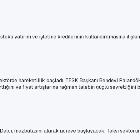
tekli yatırım ve işletme kredilerinin kullandırılmasına ilişki
törde hareketlilik başladı. TESK Başkanı Bendevi Palandöken,
ığını ve fiyat artışlarına rağmen talebin güçlü seyrettiğini be
Dalcı, mazbatasını alarak göreve başlayacak. Taksi sektöründ