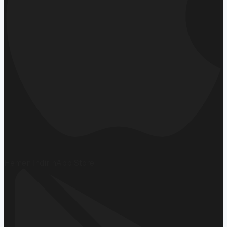
Hemen İndirin
App Store