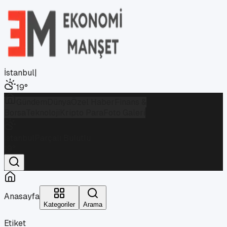
İstanbul
|
19
°
Gündem
Dünya
Özel Haber
Finans &
Borsa
Teknoloji
Kripto Para
Foto Galeri
İstanbul
Parçalı Bulutlu
19
°
Anasayfa
Kategoriler
Arama
Etiket