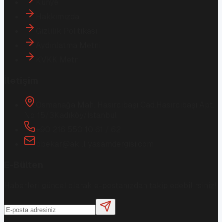
Künye
Hakkımızda
Gizlilik Politikası
Aydınlatma Metni
KVKK Metni
İletişim
Osmanağa Mah. Hasırcıbaşı Cad.
Hasırcıbaşı Apt.
No:15/3
Kadıköy/İstanbul
+90 216 550 10 61 / 62
bbekar@akilliyasamdergisi.com
E-Bülten
Haberleri güncel olarak e-postanızdan takip edebilirsiniz!