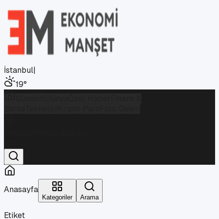
İstanbul
|
19
°
Gündem
Dünya
Özel Haber
Finans &
Borsa
Teknoloji
Kripto Para
Foto Galeri
İstanbul
Parçalı Bulutlu
19
°
Anasayfa
Kategoriler
Arama
Etiket