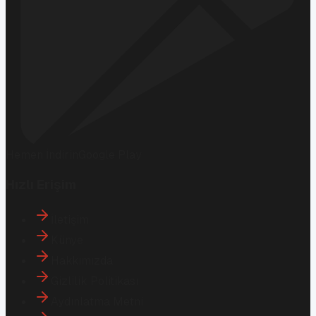
Hemen İndirin
Google Play
Hızlı Erişim
İletişim
Künye
Hakkımızda
Gizlilik Politikası
Aydınlatma Metni