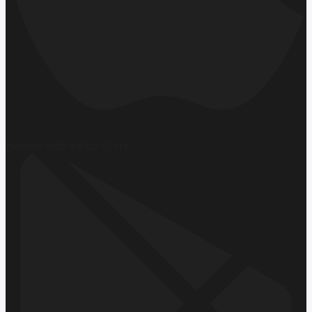
Hemen İndirin
App Store