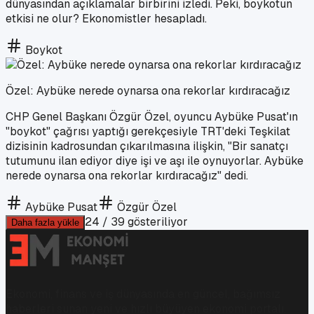
dünyasından açıklamalar birbirini izledi. Peki, boykotun
etkisi ne olur? Ekonomistler hesapladı.
Boykot
Özel: Aybüke nerede oynarsa ona rekorlar kırdıracağız
CHP Genel Başkanı Özgür Özel, oyuncu Aybüke Pusat'ın
"boykot" çağrısı yaptığı gerekçesiyle TRT'deki Teşkilat
dizisinin kadrosundan çıkarılmasına ilişkin, "Bir sanatçı
tutumunu ilan ediyor diye işi ve aşı ile oynuyorlar. Aybüke
nerede oynarsa ona rekorlar kırdıracağız" dedi.
Aybüke Pusat
Özgür Özel
24
/
39
gösteriliyor
Daha fazla yükle
Ekonomi, finans ve iş dünyasında en güncel, bağımsız
haberleri sunan yeni ve hızlı büyüyen ekonomi portalı.