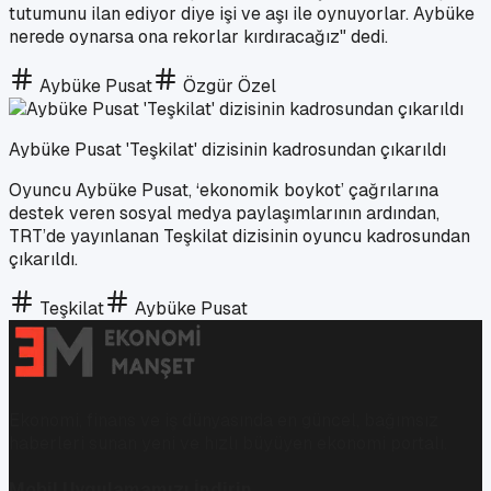
tutumunu ilan ediyor diye işi ve aşı ile oynuyorlar. Aybüke
nerede oynarsa ona rekorlar kırdıracağız" dedi.
Aybüke Pusat
Özgür Özel
Aybüke Pusat 'Teşkilat' dizisinin kadrosundan çıkarıldı
Oyuncu Aybüke Pusat, ‘ekonomik boykot’ çağrılarına
destek veren sosyal medya paylaşımlarının ardından,
TRT’de yayınlanan Teşkilat dizisinin oyuncu kadrosundan
çıkarıldı.
Teşkilat
Aybüke Pusat
Ekonomi, finans ve iş dünyasında en güncel, bağımsız
haberleri sunan yeni ve hızlı büyüyen ekonomi portalı.
Mobil Uygulamamızı İndirin