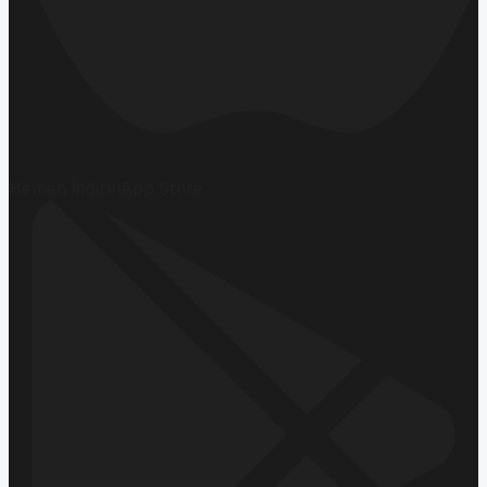
Hemen İndirin
App Store