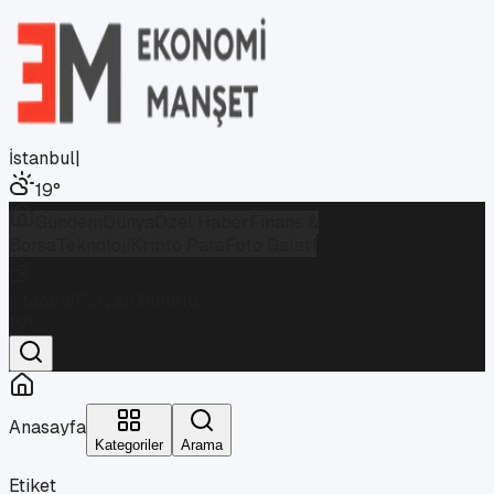
İstanbul
|
19
°
Gündem
Dünya
Özel Haber
Finans &
Borsa
Teknoloji
Kripto Para
Foto Galeri
İstanbul
Parçalı Bulutlu
19
°
Anasayfa
Kategoriler
Arama
Etiket