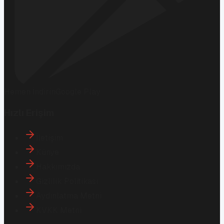
Hemen İndirin
Google Play
Hızlı Erişim
İletişim
Künye
Hakkımızda
Gizlilik Politikası
Aydınlatma Metni
KVKK Metni