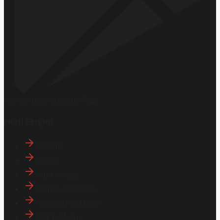
Hemen İndirin
Google Play
Hızlı Erişim
İletişim
Künye
Hakkımızda
Gizlilik Politikası
Aydınlatma Metni
KVKK Metni