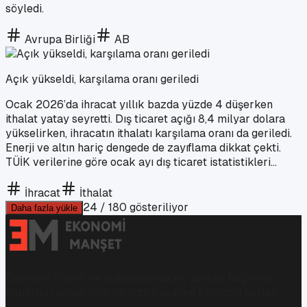
söyledi.
Avrupa Birliği
AB
Açık yükseldi, karşılama oranı geriledi
Ocak 2026’da ihracat yıllık bazda yüzde 4 düşerken
ithalat yatay seyretti. Dış ticaret açığı 8,4 milyar dolara
yükselirken, ihracatın ithalatı karşılama oranı da geriledi.
Enerji ve altın hariç dengede de zayıflama dikkat çekti.
TÜİK verilerine göre ocak ayı dış ticaret istatistikleri...
İhracat
İthalat
24
/
180
gösteriliyor
Daha fazla yükle
Ekonomi, finans ve iş dünyasında en güncel, bağımsız
haberleri sunan yeni ve hızlı büyüyen ekonomi portalı.