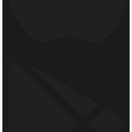
Hemen İndirin
App Store