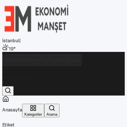
İstanbul
|
19
°
Gündem
Dünya
Özel Haber
Finans &
Borsa
Teknoloji
Kripto Para
Foto Galeri
İstanbul
Parçalı Bulutlu
19
°
Anasayfa
Kategoriler
Arama
Etiket