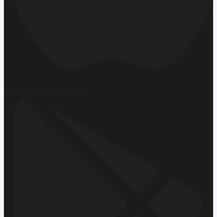
Hemen İndirin
App Store