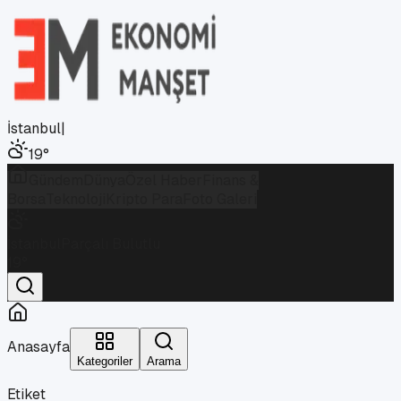
İstanbul
|
19
°
Gündem
Dünya
Özel Haber
Finans &
Borsa
Teknoloji
Kripto Para
Foto Galeri
İstanbul
Parçalı Bulutlu
19
°
Anasayfa
Kategoriler
Arama
Etiket