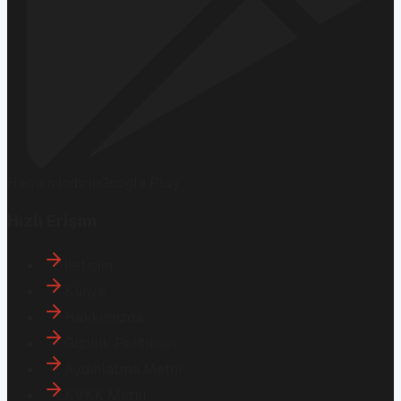
Hemen İndirin
Google Play
Hızlı Erişim
İletişim
Künye
Hakkımızda
Gizlilik Politikası
Aydınlatma Metni
KVKK Metni