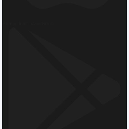
Hemen İndirin
App Store