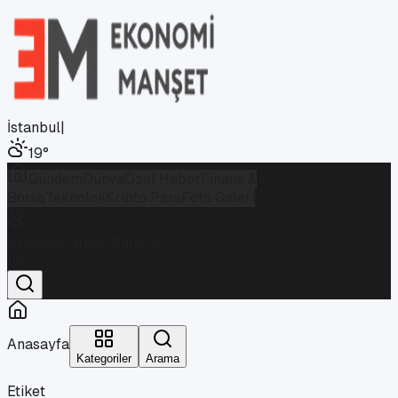
İstanbul
|
19
°
Gündem
Dünya
Özel Haber
Finans &
Borsa
Teknoloji
Kripto Para
Foto Galeri
İstanbul
Parçalı Bulutlu
19
°
Anasayfa
Kategoriler
Arama
Etiket