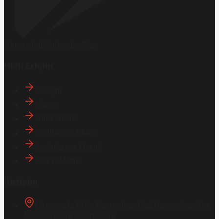
Hemen İndirin
Google Play
Hızlı Erişim
İletişim
Künye
Hakkımızda
Gizlilik Politikası
Aydınlatma Metni
KVKK Metni
İletişim
Osmanağa Mah. Hasırcıbaşı Cad.
Hasırcıbaşı Apt.
No:15/3
Kadıköy/İstanbul