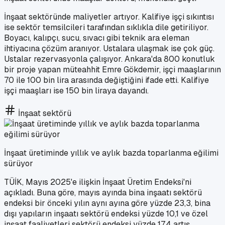
İnşaat sektöründe maliyetler artıyor. Kalifiye işçi sıkıntısı
ise sektör temsilcileri tarafından sıklıkla dile getiriliyor.
Boyacı, kalıpçı, sucu, sıvacı gibi teknik ara eleman
ihtiyacına çözüm aranıyor. Ustalara ulaşmak ise çok güç.
Ustalar rezervasyonla çalışıyor. Ankara'da 800 konutluk
bir proje yapan müteahhit Emre Gökdemir, işçi maaşlarının
70 ile 100 bin lira arasında değiştiğini ifade etti. Kalifiye
işçi maaşları ise 150 bin liraya dayandı.
İnşaat sektörü
İnşaat üretiminde yıllık ve aylık bazda toparlanma eğilimi
sürüyor
TÜİK, Mayıs 2025'e ilişkin İnşaat Üretim Endeksi'ni
açıkladı. Buna göre, mayıs ayında bina inşaatı sektörü
endeksi bir önceki yılın aynı ayına göre yüzde 23,3, bina
dışı yapıların inşaatı sektörü endeksi yüzde 10,1 ve özel
inşaat faaliyetleri sektörü endeksi yüzde 17,4 artış