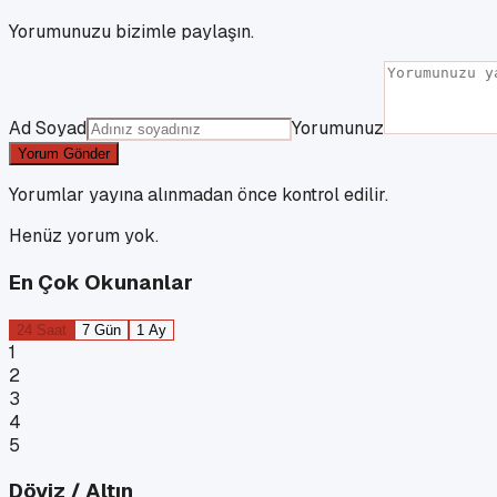
Yorumunuzu bizimle paylaşın.
Ad Soyad
Yorumunuz
Yorum Gönder
Yorumlar yayına alınmadan önce kontrol edilir.
Henüz yorum yok.
En Çok Okunanlar
24 Saat
7 Gün
1 Ay
1
2
3
4
5
Döviz / Altın