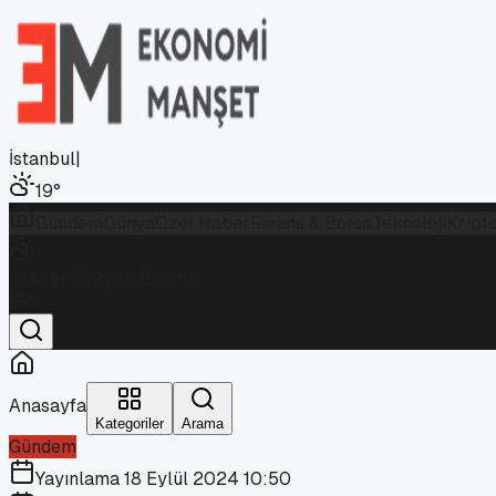
İstanbul
|
19
°
Gündem
Dünya
Özel Haber
Finans & Borsa
Teknoloji
Kript
İstanbul
Parçalı Bulutlu
19
°
Anasayfa
Kategoriler
Arama
Gündem
Yayınlama
18 Eylül 2024 10:50