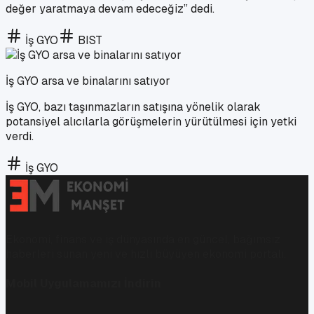
değer yaratmaya devam edeceğiz” dedi.
İş GYO
BIST
İş GYO arsa ve binalarını satıyor
İş GYO, bazı taşınmazların satışına yönelik olarak
potansiyel alıcılarla görüşmelerin yürütülmesi için yetki
verdi.
İş GYO
Ekonomi, finans ve iş dünyasında en güncel, bağımsız
haberleri sunan yeni ve hızlı büyüyen ekonomi portalı.
Mobil Uygulamamızı İndirin