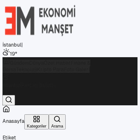
İstanbul
|
19
°
Gündem
Dünya
Özel Haber
Finans &
Borsa
Teknoloji
Kripto Para
Foto Galeri
İstanbul
Parçalı Bulutlu
19
°
Anasayfa
Kategoriler
Arama
Etiket