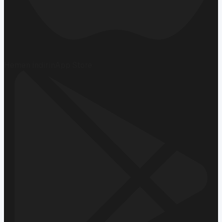
Hemen İndirin
App Store