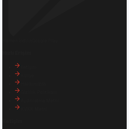
Hemen İndirin
Google Play
Hızlı Erişim
İletişim
Künye
Hakkımızda
Gizlilik Politikası
Aydınlatma Metni
KVKK Metni
İletişim