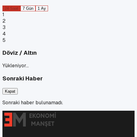
24 Saat
7 Gün
1 Ay
1
2
3
4
5
Döviz / Altın
Yükleniyor…
Sonraki Haber
Kapat
Sonraki haber bulunamadı.