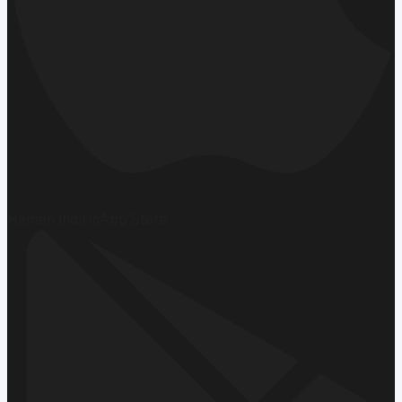
Hemen İndirin
App Store