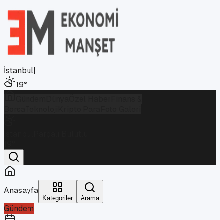
İstanbul
|
19
°
Gündem
Dünya
Özel Haber
Finans &
Borsa
Teknoloji
Kripto Para
Foto Galeri
İstanbul
Parçalı Bulutlu
19
°
Anasayfa
Kategoriler
Arama
Gündem