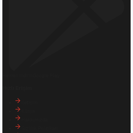
Hemen İndirin
Google Play
Hızlı Erişim
İletişim
Künye
Hakkımızda
Gizlilik Politikası