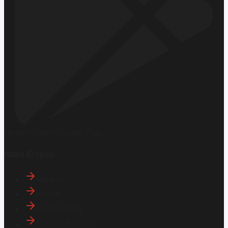
Hemen İndirin
Google Play
Hızlı Erişim
İletişim
Künye
Hakkımızda
Gizlilik Politikası