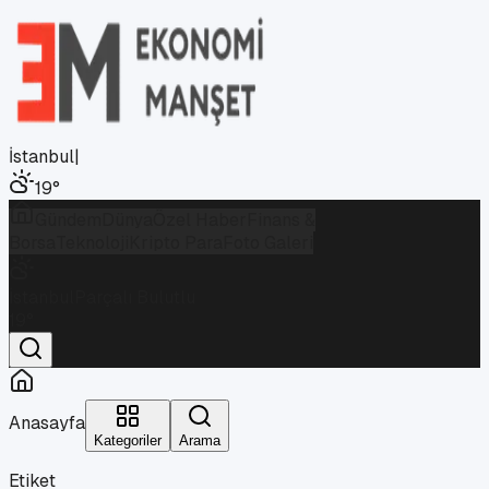
İstanbul
|
19
°
Gündem
Dünya
Özel Haber
Finans &
Borsa
Teknoloji
Kripto Para
Foto Galeri
İstanbul
Parçalı Bulutlu
19
°
Anasayfa
Kategoriler
Arama
Etiket