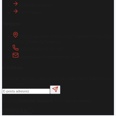
Aydınlatma Metni
KVKK Metni
İletişim
Osmanağa Mah. Hasırcıbaşı Cad.
Hasırcıbaşı Apt.
No:15/3
Kadıköy/İstanbul
+90 216 550 10 61 / 62
bbekar@akilliyasamdergisi.com
E-Bülten
Haberleri güncel olarak e-postanızdan takip edebilirsiniz!
©
2026
Ekonomi Manşet
. Tüm hakları saklıdır.