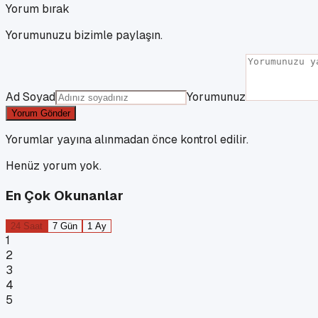
Yorum bırak
Yorumunuzu bizimle paylaşın.
Ad Soyad
Yorumunuz
Yorum Gönder
Yorumlar yayına alınmadan önce kontrol edilir.
Henüz yorum yok.
En Çok Okunanlar
24 Saat
7 Gün
1 Ay
1
2
3
4
5