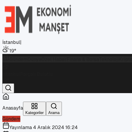
İstanbul
|
19
°
Gündem
Dünya
Özel Haber
Finans & Borsa
Teknoloji
Kript
İstanbul
Parçalı Bulutlu
19
°
Anasayfa
Kategoriler
Arama
Gündem
Yayınlama
4 Aralık 2024 16:24