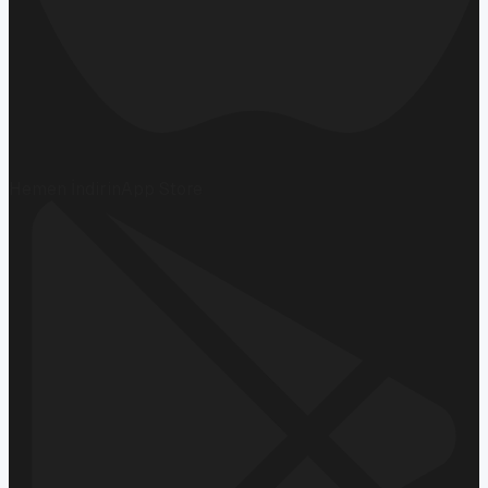
Hemen İndirin
App Store