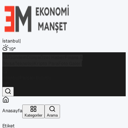
İstanbul
|
19
°
Gündem
Dünya
Özel Haber
Finans &
Borsa
Teknoloji
Kripto Para
Foto Galeri
İstanbul
Parçalı Bulutlu
19
°
Anasayfa
Kategoriler
Arama
Etiket