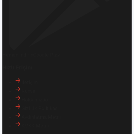
Hemen İndirin
Google Play
Hızlı Erişim
İletişim
Künye
Hakkımızda
Gizlilik Politikası
Aydınlatma Metni
KVKK Metni