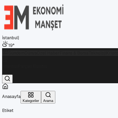
İstanbul
|
19
°
Gündem
Dünya
Özel Haber
Finans & Borsa
Teknoloji
Kript
İstanbul
Parçalı Bulutlu
19
°
Anasayfa
Kategoriler
Arama
Etiket