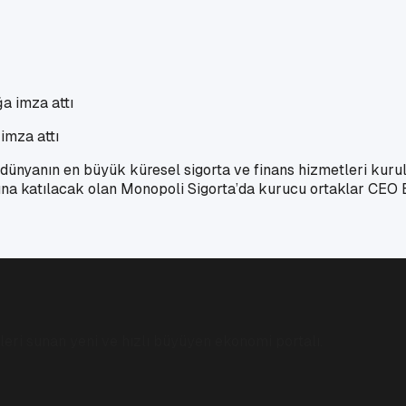
 imza attı
 dünyanın en büyük küresel sigorta ve finans hizmetleri kurul
muna katılacak olan Monopoli Sigorta’da kurucu ortaklar CEO
eri sunan yeni ve hızlı büyüyen ekonomi portalı.